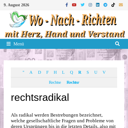
Zum
9. August 2026
Inhalt
springen
Menü
"
A
D
F
H
L
Q
R
S
U
V
Rechtse
Rechtsr
rechtsradikal
Als radikal werden Bestrebungen bezeichnet,
welche gesellschaftliche Fragen und Probleme von
deren Ursprüngen bis in die letzten Details, also mit