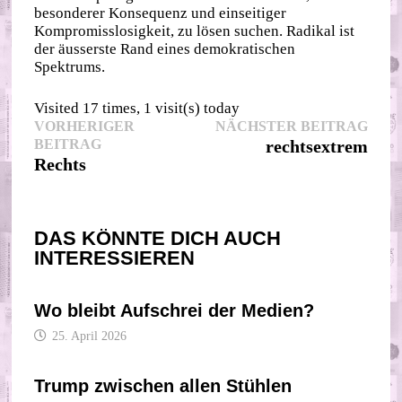
besonderer Konsequenz und einseitiger
Kompromisslosigkeit, zu lösen suchen. Radikal ist
der äusserste Rand eines demokratischen
Spektrums.
Visited 17 times, 1 visit(s) today
Beitragsnavigation
Nächs
VORHERIGER
NÄCHSTER BEITRAG
Vorheriger
Beitr
BEITRAG
rechtsextrem
Beitrag:
Rechts
DAS KÖNNTE DICH AUCH
INTERESSIEREN
Wo bleibt Aufschrei der Medien?
25. April 2026
Trump zwischen allen Stühlen