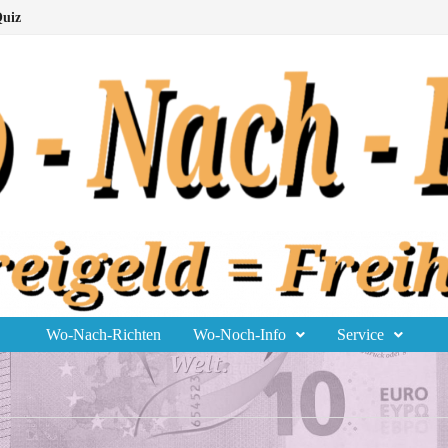
uiz
Wo-Nach-Richten
Wo-Noch-Info
Service