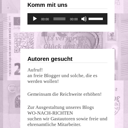
Komm mit uns
Audio-
Pfeiltasten
00:00
00:00
Player
Hoch/Runter
benutzen,
um
die
Lautstärke
zu
regeln.
Autoren gesucht
Aufruf!
an freie Blogger und solche, die es
werden wollen!
Gemeinsam die Reichweite erhöhen!
Zur Ausgestaltung unseres Blogs
WO-NACH-RICHTEN
suchen wir Gastautoren sowie freie und
ehrenamtliche Mitarbeiter.