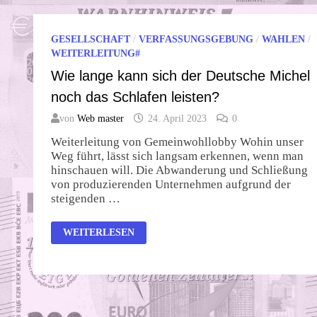
GESELLSCHAFT
/
VERFASSUNGSGEBUNG
/
WAHLEN
/
WEITERLEITUNG#
Wie lange kann sich der Deutsche Michel
noch das Schlafen leisten?
von
Web master
24. April 2023
0
Weiterleitung von Gemeinwohllobby Wohin unser
Weg führt, lässt sich langsam erkennen, wenn man
hinschauen will. Die Abwanderung und Schließung
von produzierenden Unternehmen aufgrund der
steigenden …
WIE
WEITERLESEN
LANGE
KANN
SICH
DER
DEUTSCHE
MICHEL
NOCH
DAS