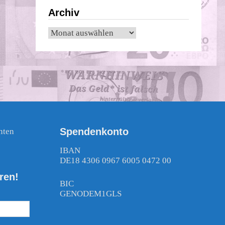
Archiv
Archiv
Spendenkonto
nten
!
IBAN
DE18 4306 0967 6005 0472 00
ren!
BIC
GENODEM1GLS