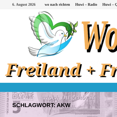
Zum
6. August 2026
wo nach richten
Huwi – Radio
Huwi – Q
Inhalt
springen
SCHLAGWORT:
AKW