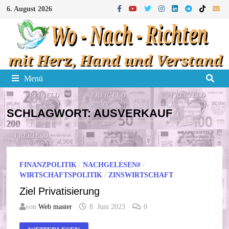
Zum
6. August 2026
Inhalt
springen
Menü
SCHLAGWORT:
AUSVERKAUF
FINANZPOLITIK
/
NACHGELESEN#
/
WIRTSCHAFTSPOLITIK
/
ZINSWIRTSCHAFT
Ziel Privatisierung
von
Web master
8. Juni 2023
0
ZIEL