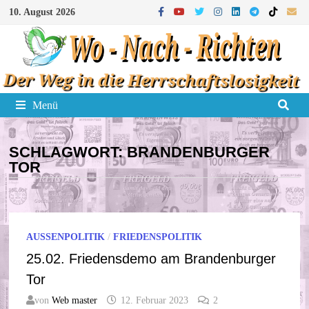
Zum
10. August 2026
Inhalt
springen
Menü
SCHLAGWORT:
BRANDENBURGER
TOR
AUSSENPOLITIK
/
FRIEDENSPOLITIK
25.02. Friedensdemo am Brandenburger
Tor
von
Web master
12. Februar 2023
2