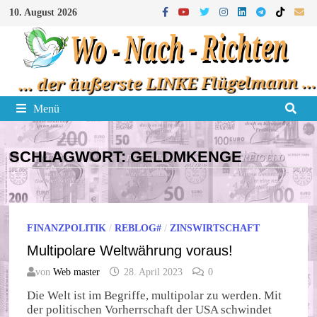
Zum
10. August 2026
Inhalt
springen
Menü
SCHLAGWORT:
GELDMKENGE
FINANZPOLITIK
/
REBLOG#
/
ZINSWIRTSCHAFT
Multipolare Weltwährung voraus!
von
Web master
28. April 2023
0
Die Welt ist im Begriffe, multipolar zu werden. Mit
der politischen Vorherrschaft der USA schwindet