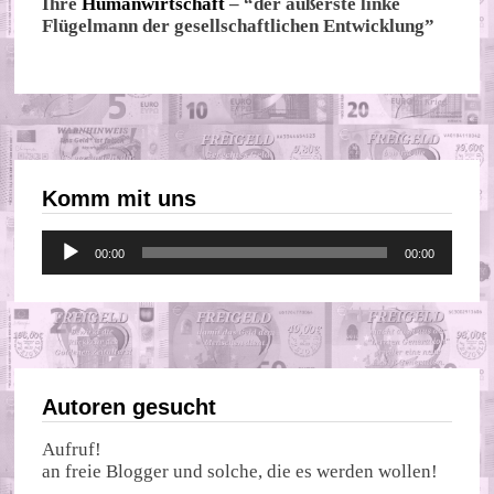
Ihre
Humanwirtschaft
– “der äußerste linke
Flügelmann der gesellschaftlichen Entwicklung”
Komm mit uns
Audio-
00:00
00:00
Player
Autoren gesucht
Aufruf!
an freie Blogger und solche, die es werden wollen!