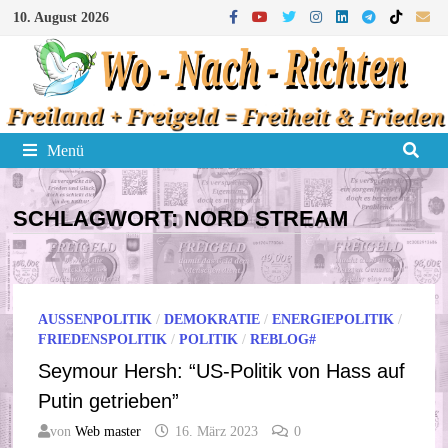
Zum
10. August 2026
Inhalt
springen
Menü
SCHLAGWORT:
NORD STREAM
AUSSENPOLITIK
/
DEMOKRATIE
/
ENERGIEPOLITIK
/
FRIEDENSPOLITIK
/
POLITIK
/
REBLOG#
Seymour Hersh: “US-Politik von Hass auf
Putin getrieben”
von
Web master
16. März 2023
0