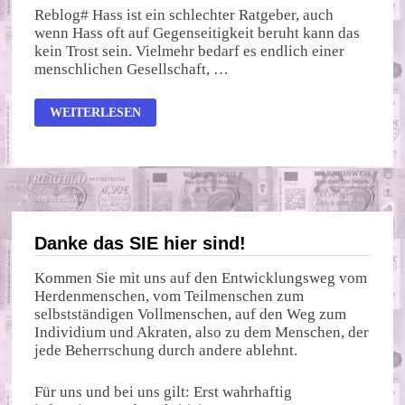
Reblog# Hass ist ein schlechter Ratgeber, auch
wenn Hass oft auf Gegenseitigkeit beruht kann das
kein Trost sein. Vielmehr bedarf es endlich einer
menschlichen Gesellschaft, …
SEYMOUR
WEITERLESEN
HERSH:
“US-
POLITIK
VON
HASS
AUF
PUTIN
GETRIEBEN”
Danke das SIE hier sind!
Kommen Sie mit uns auf den Entwicklungsweg vom
Herdenmenschen, vom Teilmenschen zum
selbstständigen Vollmenschen, auf den Weg zum
Individium und Akraten, also zu dem Menschen, der
jede Beherrschung durch andere ablehnt.
Für uns und bei uns gilt: Erst wahrhaftig