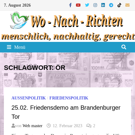
Zum
7. August 2026
Inhalt
springen
Menü
SCHLAGWORT:
ÖR
AUSSENPOLITIK
/
FRIEDENSPOLITIK
25.02. Friedensdemo am Brandenburger
Tor
von
Web master
12. Februar 2023
2