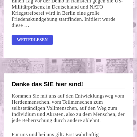
Einen Tag vor der Demo in Ramstein gegen die US-
Millitärpräsenz in Deutschland und NATO
Kriegstreiberei wird in Berlin eine große
Friedenskundgebung stattfinden. Initiiert wurde
diese …
25.02.
WEITERLESEN
FRIEDENSDEMO
AM
BRANDENBURGER
TOR
Danke das SIE hier sind!
Kommen Sie mit uns auf den Entwicklungsweg vom
Herdenmenschen, vom Teilmenschen zum
selbstständigen Vollmenschen, auf den Weg zum
Individium und Akraten, also zu dem Menschen, der
jede Beherrschung durch andere ablehnt.
Für uns und bei uns gilt: Erst wahrhaftig