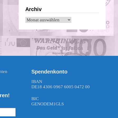
Archiv
Archiv
Spendenkonto
nten
!
IBAN
DE18 4306 0967 6005 0472 00
ren!
BIC
GENODEM1GLS