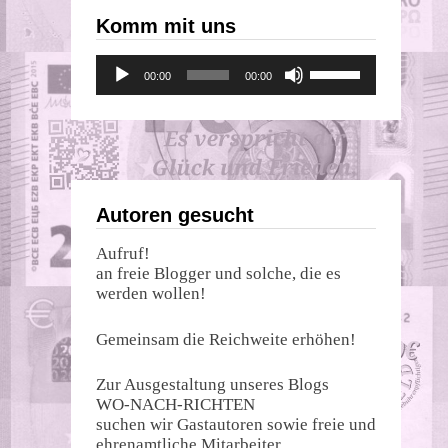
Komm mit uns
Audio-
Pfeiltasten
00:00
00:00
Player
Hoch/Runter
benutzen,
um
die
Lautstärke
zu
regeln.
Autoren gesucht
Aufruf!
an freie Blogger und solche, die es
werden wollen!
Gemeinsam die Reichweite erhöhen!
Zur Ausgestaltung unseres Blogs
WO-NACH-RICHTEN
suchen wir Gastautoren sowie freie und
ehrenamtliche Mitarbeiter.