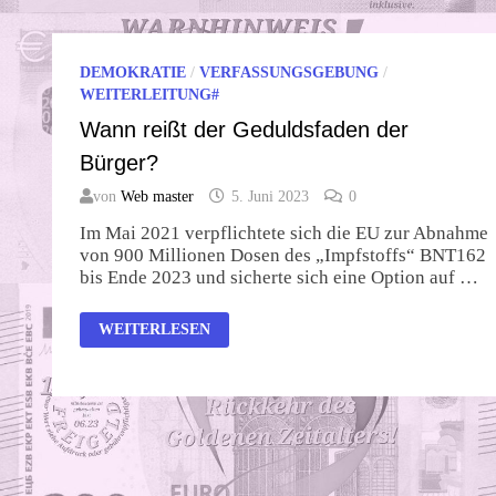
DEMOKRATIE
/
VERFASSUNGSGEBUNG
/
WEITERLEITUNG#
Wann reißt der Geduldsfaden der
Bürger?
von
Web master
5. Juni 2023
0
Im Mai 2021 verpflichtete sich die EU zur Abnahme
von 900 Millionen Dosen des „Impfstoffs“ BNT162
bis Ende 2023 und sicherte sich eine Option auf …
WANN
WEITERLESEN
REISST D
ER G
EDULDSFADEN D
ER B
ÜRGER?