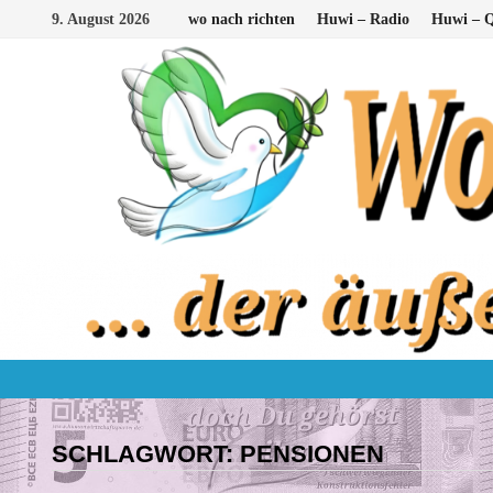
Zum
9. August 2026
wo nach richten
Huwi – Radio
Huwi – Q
Inhalt
springen
SCHLAGWORT:
PENSIONEN