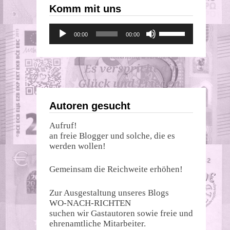
Komm mit uns
Audio-
Pfeiltasten
00:00
00:00
Player
Hoch/Runter
benutzen,
um
die
Lautstärke
zu
regeln.
Autoren gesucht
Aufruf!
an freie Blogger und solche, die es
werden wollen!
Gemeinsam die Reichweite erhöhen!
Zur Ausgestaltung unseres Blogs
WO-NACH-RICHTEN
suchen wir Gastautoren sowie freie und
ehrenamtliche Mitarbeiter.