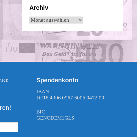
Archiv
Archiv
Spendenkonto
nten
!
IBAN
DE18 4306 0967 6005 0472 00
ren!
BIC
GENODEM1GLS