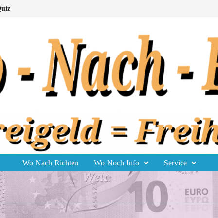
uiz
Wo-Nach-Richten
Wo-Noch-Info
Service