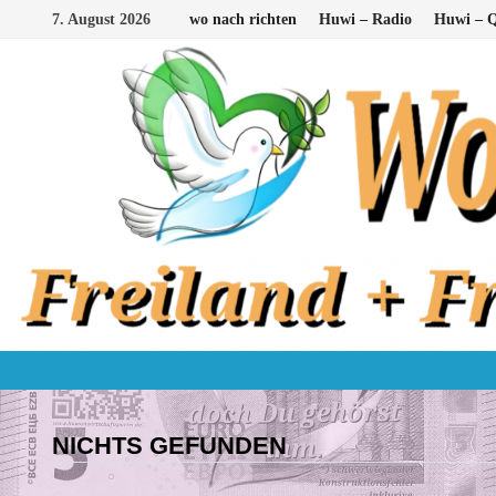
Zum
7. August 2026
wo nach richten
Huwi – Radio
Huwi – Q
Inhalt
springen
NICHTS GEFUNDEN