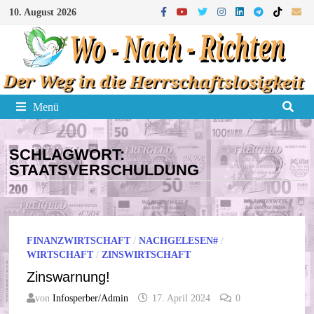
Zum
10. August 2026
Inhalt
springen
Menü
SCHLAGWORT:
STAATSVERSCHULDUNG
FINANZWIRTSCHAFT
/
NACHGELESEN#
/
WIRTSCHAFT
/
ZINSWIRTSCHAFT
Zinswarnung!
von
Infosperber/Admin
17. April 2024
0