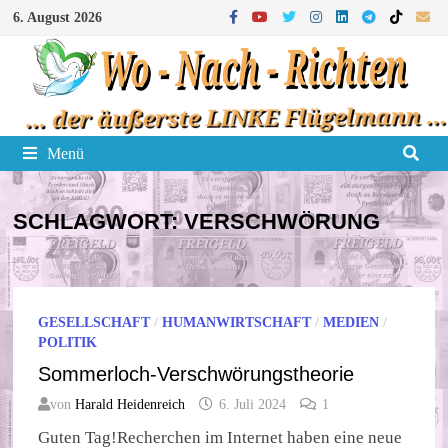
Zum
6. August 2026
Inhalt
springen
Menü
SCHLAGWORT:
VERSCHWÖRUNG
GESELLSCHAFT
/
HUMANWIRTSCHAFT
/
MEDIEN
/
POLITIK
Sommerloch-Verschwörungstheorie
von
Harald Heidenreich
6. Juli 2024
1
Guten Tag!Recherchen im Internet haben eine neue