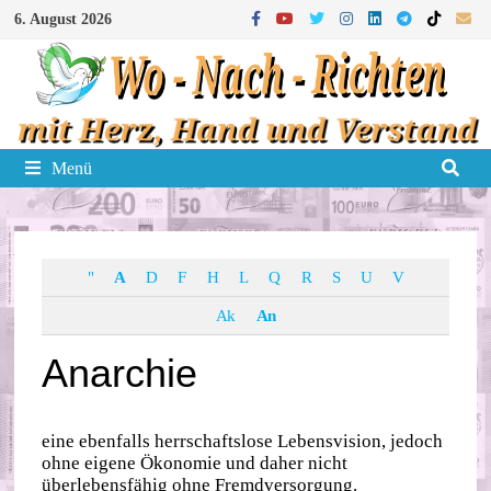
Zum
6. August 2026
Inhalt
springen
Menü
"
A
D
F
H
L
Q
R
S
U
V
Ak
An
Anarchie
eine ebenfalls herrschaftslose Lebensvision, jedoch
ohne eigene Ökonomie und daher nicht
überlebensfähig ohne Fremdversorgung.