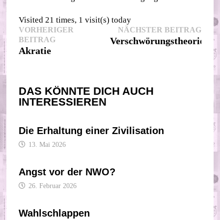
Visited 21 times, 1 visit(s) today
Beitragsnavigation
Nächs
VORHERIGER
NÄCHSTER BEITRAG
Vorheriger
Beitr
BEITRAG
Verschwörungstheorie
Beitrag:
Akratie
DAS KÖNNTE DICH AUCH
INTERESSIEREN
Die Erhaltung einer Zivilisation
13. Mai 2026
Angst vor der NWO?
26. Februar 2026
Wahlschlappen