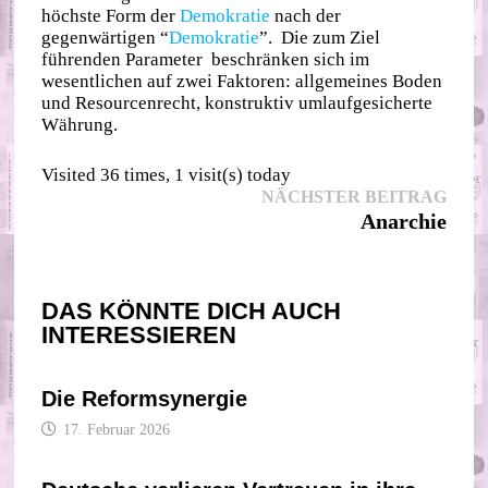
höchste Form der
Demokratie
nach der
gegenwärtigen “
Demokratie
”. Die zum Ziel
führenden Parameter beschränken sich im
wesentlichen auf zwei Faktoren: allgemeines Boden
und Resourcenrecht, konstruktiv umlaufgesicherte
Währung.
Visited 36 times, 1 visit(s) today
Beitragsnavigation
Nächs
NÄCHSTER BEITRAG
Beitr
Anarchie
DAS KÖNNTE DICH AUCH
INTERESSIEREN
Die Reformsynergie
17. Februar 2026