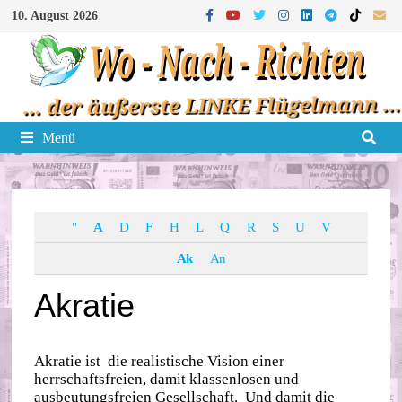
Zum
10. August 2026
Inhalt
springen
Menü
"
A
D
F
H
L
Q
R
S
U
V
Ak
An
Akratie
Akratie ist die realistische Vision einer
herrschaftsfreien, damit klassenlosen und
ausbeutungsfreien Gesellschaft. Und damit die