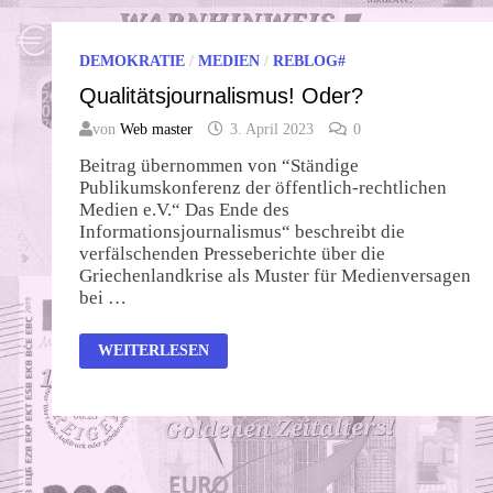
DEMOKRATIE
/
MEDIEN
/
REBLOG#
Qualitätsjournalismus! Oder?
von
Web master
3. April 2023
0
Beitrag übernommen von “Ständige
Publikumskonferenz der öffentlich-rechtlichen
Medien e.V.“ Das Ende des
Informationsjournalismus“ beschreibt die
verfälschenden Presseberichte über die
Griechenlandkrise als Muster für Medienversagen
bei …
QUALITÄTSJOURNALISMUS!
WEITERLESEN
ODER?