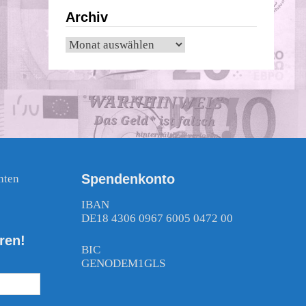
Archiv
Archiv
Spendenkonto
nten
!
IBAN
DE18 4306 0967 6005 0472 00
ren!
BIC
GENODEM1GLS