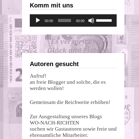
Komm mit uns
Audio-
Pfeiltasten
00:00
00:00
Player
Hoch/Runter
benutzen,
um
die
Lautstärke
zu
regeln.
Autoren gesucht
Aufruf!
an freie Blogger und solche, die es
werden wollen!
Gemeinsam die Reichweite erhöhen!
Zur Ausgestaltung unseres Blogs
WO-NACH-RICHTEN
suchen wir Gastautoren sowie freie und
ehrenamtliche Mitarbeiter.