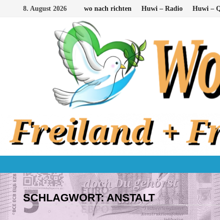
Zum
8. August 2026
wo nach richten
Huwi – Radio
Huwi – Q
Inhalt
springen
SCHLAGWORT:
ANSTALT