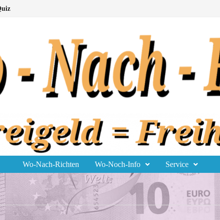
uiz
Wo-Nach-Richten
Wo-Noch-Info
Service