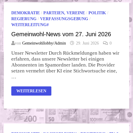
DEMOKRATIE
/
PARTEIEN, VEREINE
/
POLITIK
/
REGIERUNG
/
VERFASSUNGSGEBUNG
/
WEITERLEITUNG#
Gemeinwohl-News vom 27. Juni 2026
von
Gemeinwohllobby/Admin
29. Juni 2026
0
Unser Newsletter Durch Rückmeldungen haben wir
erfahren, dass unsere Newsletter bei einigen
Abonnenten im Spamordner landen. Die Provider
setzen vermehrt über KI eine Stichwortsuche eine,
…
GEMEINWOHL-
WEITERLESEN
NEWS
VOM
27.
JUNI
2026