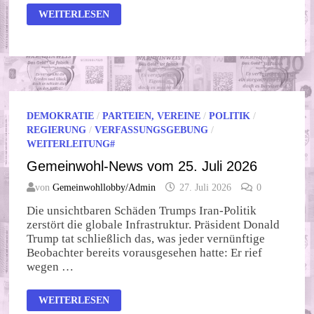
LIEFERWAGENTERRORISMUS
WEITERLESEN
DEMOKRATIE
/
PARTEIEN, VEREINE
/
POLITIK
/
REGIERUNG
/
VERFASSUNGSGEBUNG
/
WEITERLEITUNG#
Gemeinwohl-News vom 25. Juli 2026
von
Gemeinwohllobby/Admin
27. Juli 2026
0
Die unsichtbaren Schäden Trumps Iran-Politik
zerstört die globale Infrastruktur. Präsident Donald
Trump tat schließlich das, was jeder vernünftige
Beobachter bereits vorausgesehen hatte: Er rief
wegen …
GEMEINWOHL-
WEITERLESEN
NEWS