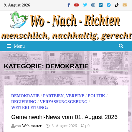
Zum
9. August 2026
Inhalt
springen
Menü
KATEGORIE:
DEMOKRATIE
DEMOKRATIE
/
PARTEIEN, VEREINE
/
POLITIK
/
REGIERUNG
/
VERFASSUNGSGEBUNG
/
WEITERLEITUNG#
Gemeinwohl-News vom 01. August 2026
von
Web master
3. August 2026
0