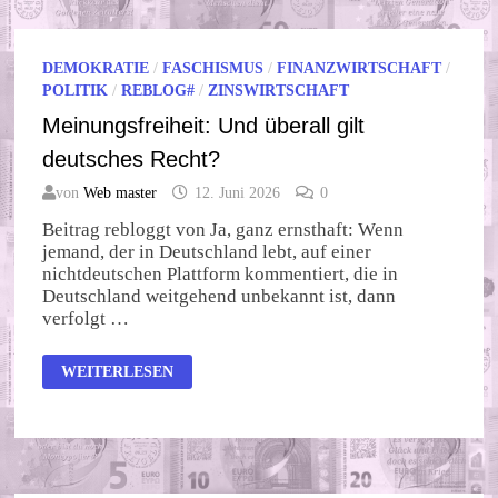
DEMOKRATIE
/
FASCHISMUS
/
FINANZWIRTSCHAFT
/
POLITIK
/
REBLOG#
/
ZINSWIRTSCHAFT
Meinungsfreiheit: Und überall gilt
deutsches Recht?
von
Web master
12. Juni 2026
0
Beitrag rebloggt von Ja, ganz ernsthaft: Wenn
jemand, der in Deutschland lebt, auf einer
nichtdeutschen Plattform kommentiert, die in
Deutschland weitgehend unbekannt ist, dann
verfolgt …
MEINUNGSFREIHEIT:
WEITERLESEN
UND
ÜBERALL
GILT
DEUTSCHES
RECHT?