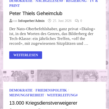
DEMOKRATIE
/
NACHGELESEN#
/
REGIERUNG
/
TV &
PRINT
Peter Thiels Geheimclub
von
Infosperber/Admin
25. Juni 2026
0
Der Nato-Oberbefehlshaber, ganz privat «Dialog»
ist, in den Worten des Genres, das Bilderberg der
Tech-Klasse: ein jährliches Treffen, «off the
record», mit zugewiesenen Sitzplätzen und …
PETER
WEITERLESEN
THIELS
GEHEIMCLUB
DEMOKRATIE
/
FRIEDENSPOLITIK
/
MEINUNGSFREIHEIT
/
WEITERLEITUNG#
13.000 Kriegsdienstverweigerer