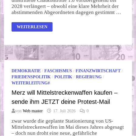
umstrittene Chatkontrolle 1.0 vorübergehend bis
2028 verlängert – obwohl eine klare Mehrheit der
abstimmenden Abgeordneten dagegen gestimmt …
CHATKONTROLLE
WEITERLESEN
DURCH
DIE
HINTERTÜR
DEMOKRATIE
/
FASCHISMUS
/
FINANZWIRTSCHAFT
/
FRIEDENSPOLITIK
/
POLITIK
/
REGIERUNG
/
WEITERLEITUNG#
Merz will Mittelstreckenwaffen kaufen –
sende ihm JETZT deine Protest-Mail
von
Web master
17. Juli 2026
0
zwar wurde die geplante Stationierung von US-
Mittelstreckenwaffen im Mai dieses Jahres abgesagt
– doch nun droht eine neue, gefährliche