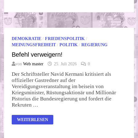
VOM
25.
JULI
2026
DEMOKRATIE
/
FRIEDENSPOLITIK
/
MEINUNGSFREIHEIT
/
POLITIK
/
REGIERUNG
Befehl verweigern!
von
Web master
25. Juli 2026
0
Der Schriftsteller Navid Kermani kritisiert als
offizieller Gastredner auf der
Vereidigungsveranstaltung im beisein von
Kriegsminister, Rüstungsaktionär und Millionär
Pistorius die Bundesregierung und fordert die
Rekruten …
BEFEHL
WEITERLESEN
VERWEIGERN!