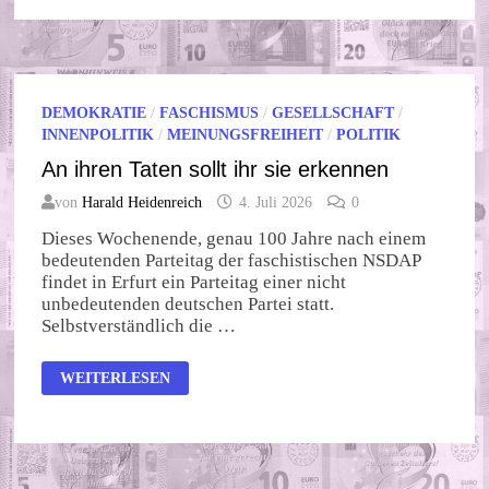
JULI
2026
DEMOKRATIE
/
FASCHISMUS
/
GESELLSCHAFT
/
INNENPOLITIK
/
MEINUNGSFREIHEIT
/
POLITIK
An ihren Taten sollt ihr sie erkennen
von
Harald Heidenreich
4. Juli 2026
0
Dieses Wochenende, genau 100 Jahre nach einem
bedeutenden Parteitag der faschistischen NSDAP
findet in Erfurt ein Parteitag einer nicht
unbedeutenden deutschen Partei statt.
Selbstverständlich die …
AN
WEITERLESEN
IHREN
TATEN
SOLLT
IHR
SIE
ERKENNEN