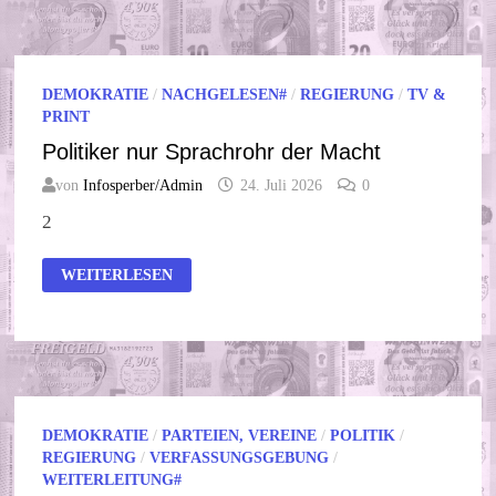
DEMOKRATIE
/
NACHGELESEN#
/
REGIERUNG
/
TV &
PRINT
Politiker nur Sprachrohr der Macht
von
Infosperber/Admin
24. Juli 2026
0
2
POLITIKER
WEITERLESEN
NUR
SPRACHROHR
DER
MACHT
DEMOKRATIE
/
PARTEIEN, VEREINE
/
POLITIK
/
REGIERUNG
/
VERFASSUNGSGEBUNG
/
WEITERLEITUNG#