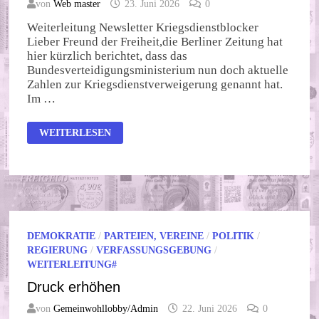
von
Web master
23. Juni 2026
0
Weiterleitung Newsletter Kriegsdienstblocker
Lieber Freund der Freiheit,die Berliner Zeitung hat
hier kürzlich berichtet, dass das
Bundesverteidigungsministerium nun doch aktuelle
Zahlen zur Kriegsdienstverweigerung genannt hat.
Im …
13.000
WEITERLESEN
KRIEGSDIENSTVERWEIGERER
DEMOKRATIE
/
PARTEIEN, VEREINE
/
POLITIK
/
REGIERUNG
/
VERFASSUNGSGEBUNG
/
WEITERLEITUNG#
Druck erhöhen
von
Gemeinwohllobby/Admin
22. Juni 2026
0