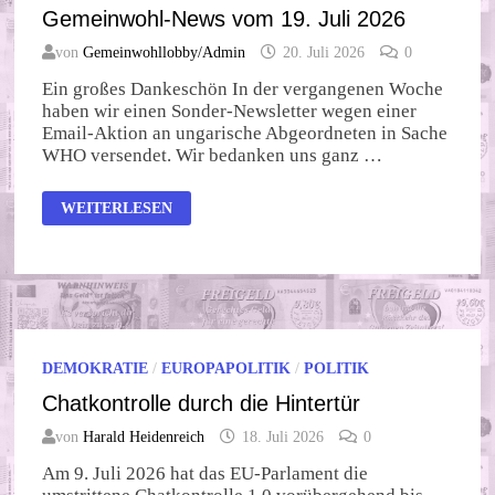
Gemeinwohl-News vom 19. Juli 2026
von
Gemeinwohllobby/Admin
20. Juli 2026
0
Ein großes Dankeschön In der vergangenen Woche
haben wir einen Sonder-Newsletter wegen einer
Email-Aktion an ungarische Abgeordneten in Sache
WHO versendet. Wir bedanken uns ganz …
GEMEINWOHL-
WEITERLESEN
NEWS
VOM
19.
JULI
2026
DEMOKRATIE
/
EUROPAPOLITIK
/
POLITIK
Chatkontrolle durch die Hintertür
von
Harald Heidenreich
18. Juli 2026
0
Am 9. Juli 2026 hat das EU-Parlament die