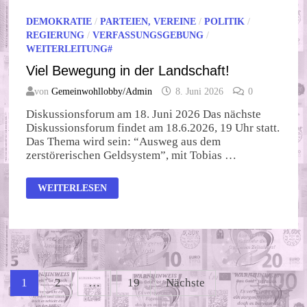
DEMOKRATIE
/
PARTEIEN, VEREINE
/
POLITIK
/
REGIERUNG
/
VERFASSUNGSGEBUNG
/
WEITERLEITUNG#
Viel Bewegung in der Landschaft!
von
Gemeinwohllobby/Admin
8. Juni 2026
0
Diskussionsforum am 18. Juni 2026 Das nächste
Diskussionsforum findet am 18.6.2026, 19 Uhr statt.
Das Thema wird sein: “Ausweg aus dem
zerstörerischen Geldsystem”, mit Tobias …
VIEL
WEITERLESEN
BEWEGUNG
IN
DER
LANDSCHAFT!
Seitennummerierung
1
2
…
19
Nächste
der