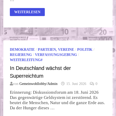
MEHR
WEITERLESEN
ARBEITEN!
DEMOKRATIE
/
PARTEIEN, VEREINE
/
POLITIK
/
REGIERUNG
/
VERFASSUNGSGEBUNG
/
WEITERLEITUNG#
In Deutschland wächst der
Superreichtum
von
Gemeinwohllobby/Admin
15. Juni 2026
0
Erinnerung: Diskussionsforum am 18. Juni 2026
Das gegenwärtige Geldsystem ist zerstörend. Es
beutet die Menschen, Natur und die ganze Erde aus.
Da der Hunger dieses …