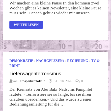
Wir machen eine kleine Pause In den kommen zwei
Wochen gibt es keinen Newsletter, eine kleine Pause
muss sein. Danach geht es wieder mit unseren …
GEMEINWOHL-
WEITERLESEN
NEWS
VOM
01.
AUGUST
2026
DEMOKRATIE
/
NACHGELESEN#
/
REGIERUNG
/
TV &
PRINT
Lieferwagenterrorismus
von
Infosperber/Admin
31. Juli 2026
0
Der Kernsatz von Abu Bakr Nadschis Pamphlet
lautete: «Terrorisiere sie so lange, bis sie ihren
Glauben überdenken.» Und das wurde zu einer
Bedienungsanleitung für die …