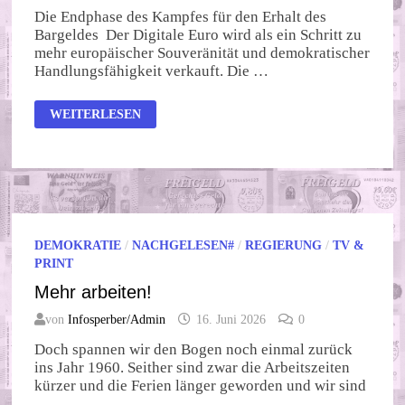
Die Endphase des Kampfes für den Erhalt des
Bargeldes Der Digitale Euro wird als ein Schritt zu
mehr europäischer Souveränität und demokratischer
Handlungsfähigkeit verkauft. Die …
DRUCK
WEITERLESEN
ERHÖHEN
DEMOKRATIE
/
NACHGELESEN#
/
REGIERUNG
/
TV &
PRINT
Mehr arbeiten!
von
Infosperber/Admin
16. Juni 2026
0
Doch spannen wir den Bogen noch einmal zurück
ins Jahr 1960. Seither sind zwar die Arbeitszeiten
kürzer und die Ferien länger geworden und wir sind
…