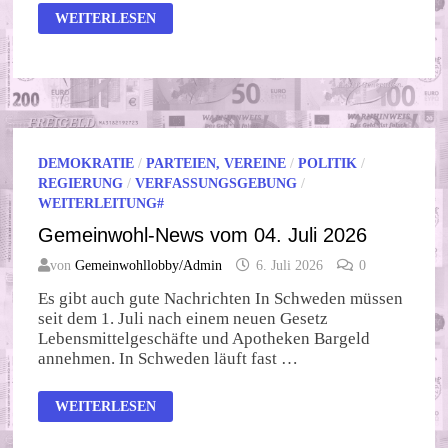
GEMEINWOHL-
WEITERLESEN
NEWS
VOM
11.
JULI
2026
DEMOKRATIE
/
PARTEIEN, VEREINE
/
POLITIK
/
REGIERUNG
/
VERFASSUNGSGEBUNG
/
WEITERLEITUNG#
Gemeinwohl-News vom 04. Juli 2026
von
Gemeinwohllobby/Admin
6. Juli 2026
0
Es gibt auch gute Nachrichten In Schweden müssen
seit dem 1. Juli nach einem neuen Gesetz
Lebensmittelgeschäfte und Apotheken Bargeld
annehmen. In Schweden läuft fast …
GEMEINWOHL-
WEITERLESEN
NEWS
VOM
04.