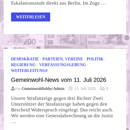
Eskalationsstufe direkt aus Berlin. Im Zuge …
MERZ
WEITERLESEN
WILL
MITTELSTRECKENWAFFEN
KAUFEN
–
SENDE
IHM
JETZT
DEINE
PROTEST-
MAIL
DEMOKRATIE
/
PARTEIEN, VEREINE
/
POLITIK
/
REGIERUNG
/
VERFASSUNGSGEBUNG
/
WEITERLEITUNG#
Gemeinwohl-News vom 11. Juli 2026
von
Gemeinwohllobby/Admin
13. Juli 2026
0
Unsere Strafanzeige gegen drei Richter Zwei
Unterstützer der Strafanzeige haben gegen den
Bescheid Widerspruch eingelegt. Das reicht auch.
Wir werden eine Generalabrechnung an die Justiz
…