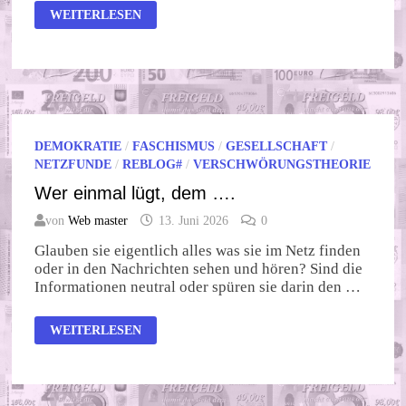
IN
WEITERLESEN
DEUTSCHLAND
WÄCHST
DER
SUPERREICHTUM
DEMOKRATIE
/
FASCHISMUS
/
GESELLSCHAFT
/
NETZFUNDE
/
REBLOG#
/
VERSCHWÖRUNGSTHEORIE
Wer einmal lügt, dem ….
von
Web master
13. Juni 2026
0
Glauben sie eigentlich alles was sie im Netz finden
oder in den Nachrichten sehen und hören? Sind die
Informationen neutral oder spüren sie darin den …
WER
WEITERLESEN
EINMAL
LÜGT,
DEM
….