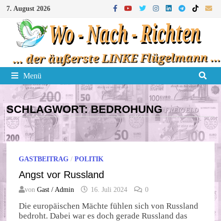
Zum
7. August 2026
Inhalt
springen
Menü
SCHLAGWORT:
BEDROHUNG
GASTBEITRAG
/
POLITIK
Angst vor Russland
von
Gast / Admin
16. Juli 2024
0
Die europäischen Mächte fühlen sich von Russland
bedroht. Dabei war es doch gerade Russland das