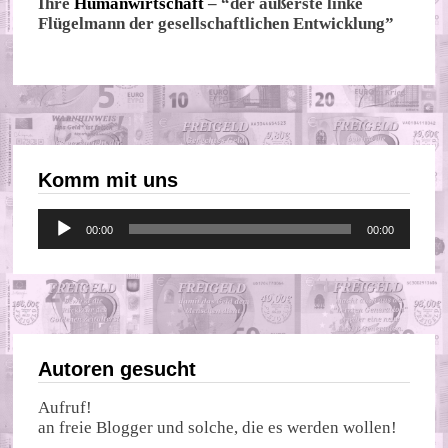
Ihre
Humanwirtschaft
– “der äußerste linke
Flügelmann der gesellschaftlichen Entwicklung”
Komm mit uns
Audio-
00:00
00:00
Player
Autoren gesucht
Aufruf!
an freie Blogger und solche, die es werden wollen!