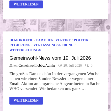
BEFEHL
WEITERLESEN
VERWEIGERN!
DEMOKRATIE
/
PARTEIEN, VEREINE
/
POLITIK
/
REGIERUNG
/
VERFASSUNGSGEBUNG
/
WEITERLEITUNG#
Gemeinwohl-News vom 19. Juli 2026
von
Gemeinwohllobby/Admin
20. Juli 2026
0
Ein großes Dankeschön In der vergangenen Woche
haben wir einen Sonder-Newsletter wegen einer
Email-Aktion an ungarische Abgeordneten in Sache
WHO versendet. Wir bedanken uns ganz …
GEMEINWOHL-
WEITERLESEN
NEWS
VOM
19.