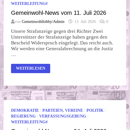
WEITERLEITUNG#
Gemeinwohl-News vom 11. Juli 2026
von
Gemeinwohllobby/Admin
13. Juli 2026
0
Unsere Strafanzeige gegen drei Richter Zwei
Unterstützer der Strafanzeige haben gegen den
Bescheid Widerspruch eingelegt. Das reicht auch.
Wir werden eine Generalabrechnung an die Justiz
…
GEMEINWOHL-
WEITERLESEN
NEWS
VOM
11.
JULI
2026
DEMOKRATIE
/
PARTEIEN, VEREINE
/
POLITIK
/
REGIERUNG
/
VERFASSUNGSGEBUNG
/
WEITERLEITUNG#