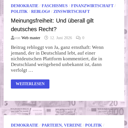
DEMOKRATIE
/
FASCHISMUS
/
FINANZWIRTSCHAFT
/
POLITIK
/
REBLOG#
/
ZINSWIRTSCHAFT
Meinungsfreiheit: Und überall gilt
deutsches Recht?
von
Web master
12. Juni 2026
0
Beitrag rebloggt von Ja, ganz ernsthaft: Wenn
jemand, der in Deutschland lebt, auf einer
nichtdeutschen Plattform kommentiert, die in
Deutschland weitgehend unbekannt ist, dann
verfolgt …
MEINUNGSFREIHEIT:
WEITERLESEN
UND
ÜBERALL
GILT
DEUTSCHES
RECHT?
DEMOKRATIE
/
PARTEIEN, VEREINE
/
POLITIK
/