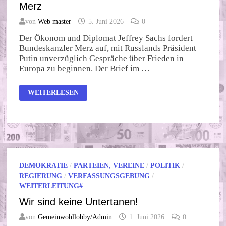
Merz
von
Web master
5. Juni 2026
0
Der Ökonom und Diplomat Jeffrey Sachs fordert
Bundeskanzler Merz auf, mit Russlands Präsident
Putin unverzüglich Gespräche über Frieden in
Europa zu beginnen. Der Brief im …
OFFENER
WEITERLESEN
BRIEF
AN
BUNDESKANZLER
FRIEDRICH
MERZ
DEMOKRATIE
/
PARTEIEN, VEREINE
/
POLITIK
/
REGIERUNG
/
VERFASSUNGSGEBUNG
/
WEITERLEITUNG#
Wir sind keine Untertanen!
von
Gemeinwohllobby/Admin
1. Juni 2026
0