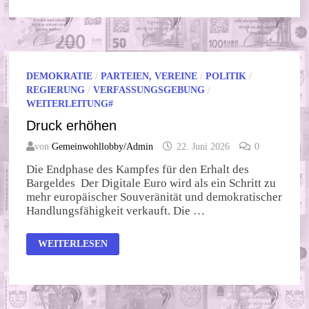
DEMOKRATIE
/
PARTEIEN, VEREINE
/
POLITIK
/
REGIERUNG
/
VERFASSUNGSGEBUNG
/
WEITERLEITUNG#
Druck erhöhen
von
Gemeinwohllobby/Admin
22. Juni 2026
0
Die Endphase des Kampfes für den Erhalt des
Bargeldes Der Digitale Euro wird als ein Schritt zu
mehr europäischer Souveränität und demokratischer
Handlungsfähigkeit verkauft. Die …
DRUCK
WEITERLESEN
ERHÖHEN