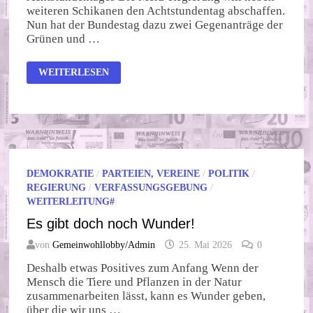
weiteren Schikanen den Achtstundentag abschaffen.
Nun hat der Bundestag dazu zwei Gegenanträge der
Grünen und …
“ZURÜCK
WEITERLESEN
VOR
1918”
DEMOKRATIE
/
PARTEIEN, VEREINE
/
POLITIK
/
REGIERUNG
/
VERFASSUNGSGEBUNG
/
WEITERLEITUNG#
Es gibt doch noch Wunder!
von
Gemeinwohllobby/Admin
25. Mai 2026
0
Deshalb etwas Positives zum Anfang Wenn der
Mensch die Tiere und Pflanzen in der Natur
zusammenarbeiten lässt, kann es Wunder geben,
über die wir uns …