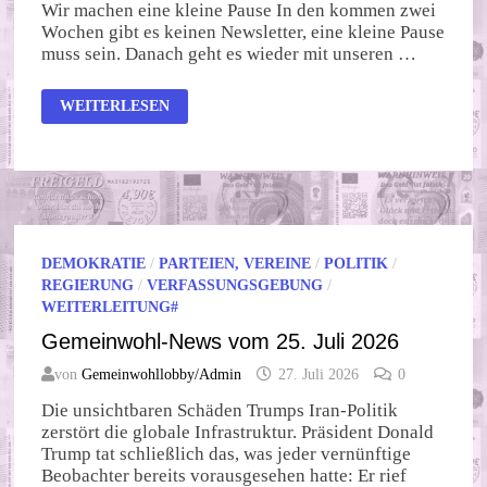
Wir machen eine kleine Pause In den kommen zwei
Wochen gibt es keinen Newsletter, eine kleine Pause
muss sein. Danach geht es wieder mit unseren …
GEMEINWOHL-
WEITERLESEN
NEWS
VOM
01.
AUGUST
2026
DEMOKRATIE
/
PARTEIEN, VEREINE
/
POLITIK
/
REGIERUNG
/
VERFASSUNGSGEBUNG
/
WEITERLEITUNG#
Gemeinwohl-News vom 25. Juli 2026
von
Gemeinwohllobby/Admin
27. Juli 2026
0
Die unsichtbaren Schäden Trumps Iran-Politik
zerstört die globale Infrastruktur. Präsident Donald
Trump tat schließlich das, was jeder vernünftige
Beobachter bereits vorausgesehen hatte: Er rief