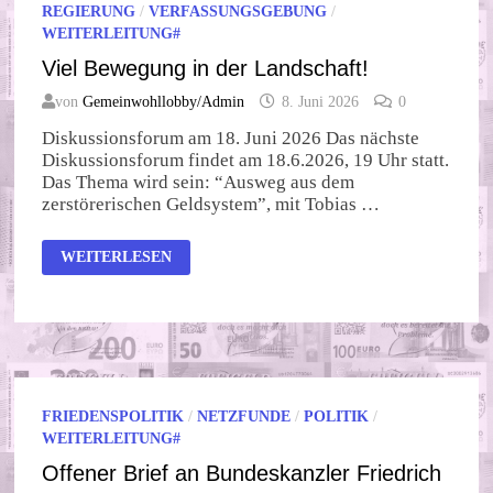
REGIERUNG
/
VERFASSUNGSGEBUNG
/
WEITERLEITUNG#
Viel Bewegung in der Landschaft!
von
Gemeinwohllobby/Admin
8. Juni 2026
0
Diskussionsforum am 18. Juni 2026 Das nächste
Diskussionsforum findet am 18.6.2026, 19 Uhr statt.
Das Thema wird sein: “Ausweg aus dem
zerstörerischen Geldsystem”, mit Tobias …
VIEL
WEITERLESEN
BEWEGUNG
IN
DER
LANDSCHAFT!
FRIEDENSPOLITIK
/
NETZFUNDE
/
POLITIK
/
WEITERLEITUNG#
Offener Brief an Bundeskanzler Friedrich