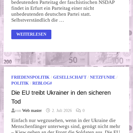
bedeutenden Parteitag der faschistischen NSDAP
findet in Erfurt ein Parteitag einer nicht
unbedeutenden deutschen Partei statt.
Selbstverständlich die …
AN
WEITERLESEN
IHREN
TATEN
SOLLT
IHR
SIE
ERKENNEN
FRIEDENSPOLITIK
/
GESELLSCHAFT
/
NETZFUNDE
/
POLITIK
/
REBLOG#
Die EU treibt Ukrainer in den sicheren
Tod
von
Web master
2. Juli 2026
0
Einfach nur wegzusehen, wenn in der Ukraine die
Menschenfänger unterwegs sind, genügt nicht mehr
– Kiew gehen an der Front die Soldaten aus. Die EU