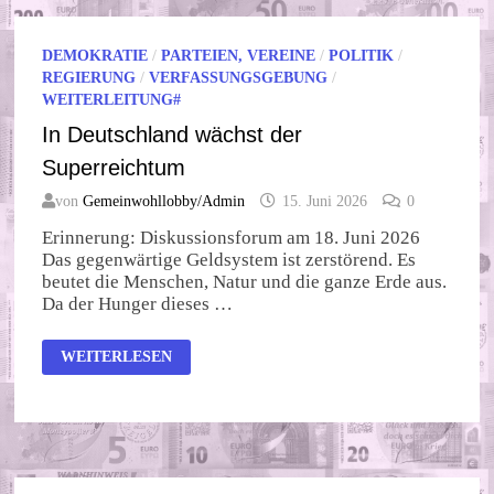
DEMOKRATIE
/
PARTEIEN, VEREINE
/
POLITIK
/
REGIERUNG
/
VERFASSUNGSGEBUNG
/
WEITERLEITUNG#
In Deutschland wächst der
Superreichtum
von
Gemeinwohllobby/Admin
15. Juni 2026
0
Erinnerung: Diskussionsforum am 18. Juni 2026
Das gegenwärtige Geldsystem ist zerstörend. Es
beutet die Menschen, Natur und die ganze Erde aus.
Da der Hunger dieses …
IN
WEITERLESEN
DEUTSCHLAND
WÄCHST
DER
SUPERREICHTUM