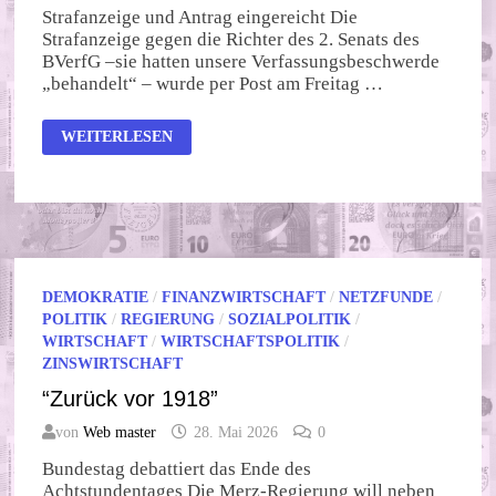
Strafanzeige und Antrag eingereicht Die
Strafanzeige gegen die Richter des 2. Senats des
BVerfG –sie hatten unsere Verfassungsbeschwerde
„behandelt“ – wurde per Post am Freitag …
WIR
WEITERLESEN
SIND
KEINE
UNTERTANEN!
DEMOKRATIE
/
FINANZWIRTSCHAFT
/
NETZFUNDE
/
POLITIK
/
REGIERUNG
/
SOZIALPOLITIK
/
WIRTSCHAFT
/
WIRTSCHAFTSPOLITIK
/
ZINSWIRTSCHAFT
“Zurück vor 1918”
von
Web master
28. Mai 2026
0
Bundestag debattiert das Ende des
Achtstundentages Die Merz-Regierung will neben