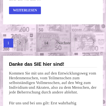
ES
WEITERLESEN
GIBT
DOCH
NOCH
WUNDER!
Seitennummerierung
1
2
…
14
Nächste
der
Beiträge
Danke das SIE hier sind!
Kommen Sie mit uns auf den Entwicklungsweg vom
Herdenmenschen, vom Teilmenschen zum
selbstständigen Vollmenschen, auf den Weg zum
Individium und Akraten, also zu dem Menschen, der
jede Beherrschung durch andere ablehnt.
Für uns und bei uns gilt: Erst wahrhaftig