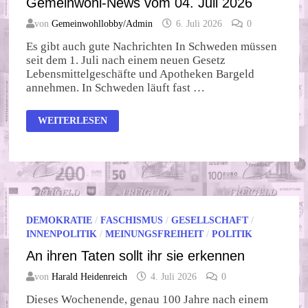
Gemeinwohl-News vom 04. Juli 2026
von
Gemeinwohllobby/Admin
6. Juli 2026
0
Es gibt auch gute Nachrichten In Schweden müssen
seit dem 1. Juli nach einem neuen Gesetz
Lebensmittelgeschäfte und Apotheken Bargeld
annehmen. In Schweden läuft fast …
GEMEINWOHL-
WEITERLESEN
NEWS
VOM
04.
JULI
2026
DEMOKRATIE
/
FASCHISMUS
/
GESELLSCHAFT
/
INNENPOLITIK
/
MEINUNGSFREIHEIT
/
POLITIK
An ihren Taten sollt ihr sie erkennen
von
Harald Heidenreich
4. Juli 2026
0
Dieses Wochenende, genau 100 Jahre nach einem