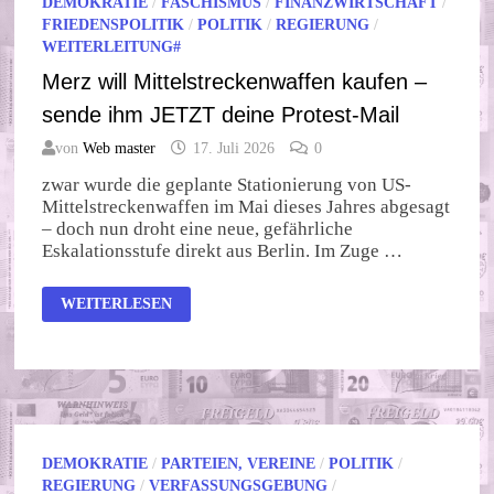
DEMOKRATIE
/
FASCHISMUS
/
FINANZWIRTSCHAFT
/
FRIEDENSPOLITIK
/
POLITIK
/
REGIERUNG
/
WEITERLEITUNG#
Merz will Mittelstreckenwaffen kaufen –
sende ihm JETZT deine Protest-Mail
von
Web master
17. Juli 2026
0
zwar wurde die geplante Stationierung von US-
Mittelstreckenwaffen im Mai dieses Jahres abgesagt
– doch nun droht eine neue, gefährliche
Eskalationsstufe direkt aus Berlin. Im Zuge …
MERZ
WEITERLESEN
WILL
MITTELSTRECKENWAFFEN
KAUFEN
–
SENDE
IHM
JETZT
DEINE
PROTEST-
MAIL
DEMOKRATIE
/
PARTEIEN, VEREINE
/
POLITIK
/
REGIERUNG
/
VERFASSUNGSGEBUNG
/