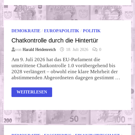
JULI
2026
DEMOKRATIE
/
EUROPAPOLITIK
/
POLITIK
Chatkontrolle durch die Hintertür
von
Harald Heidenreich
18. Juli 2026
0
Am 9. Juli 2026 hat das EU-Parlament die
umstrittene Chatkontrolle 1.0 vorübergehend bis
2028 verlängert – obwohl eine klare Mehrheit der
abstimmenden Abgeordneten dagegen gestimmt …
CHATKONTROLLE
WEITERLESEN
DURCH
DIE
HINTERTÜR