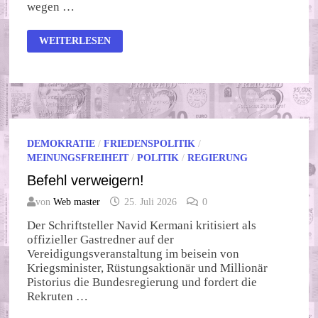
wegen …
GEMEINWOHL-
WEITERLESEN
NEWS
VOM
25.
JULI
2026
DEMOKRATIE
/
FRIEDENSPOLITIK
/
MEINUNGSFREIHEIT
/
POLITIK
/
REGIERUNG
Befehl verweigern!
von
Web master
25. Juli 2026
0
Der Schriftsteller Navid Kermani kritisiert als
offizieller Gastredner auf der
Vereidigungsveranstaltung im beisein von
Kriegsminister, Rüstungsaktionär und Millionär
Pistorius die Bundesregierung und fordert die
Rekruten …