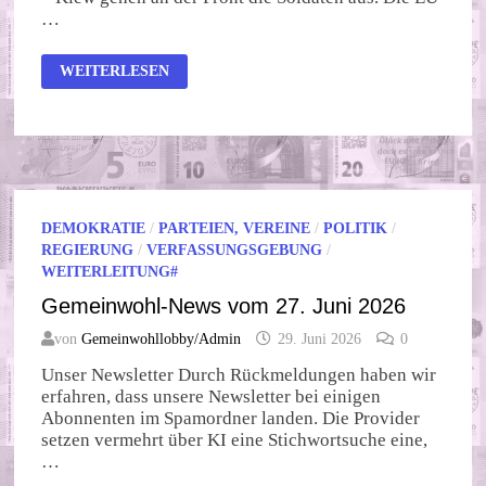
…
DIE
WEITERLESEN
EU
TREIBT
UKRAINER
IN
DEN
SICHEREN
TOD
DEMOKRATIE
/
PARTEIEN, VEREINE
/
POLITIK
/
REGIERUNG
/
VERFASSUNGSGEBUNG
/
WEITERLEITUNG#
Gemeinwohl-News vom 27. Juni 2026
von
Gemeinwohllobby/Admin
29. Juni 2026
0
Unser Newsletter Durch Rückmeldungen haben wir
erfahren, dass unsere Newsletter bei einigen
Abonnenten im Spamordner landen. Die Provider
setzen vermehrt über KI eine Stichwortsuche eine,
…