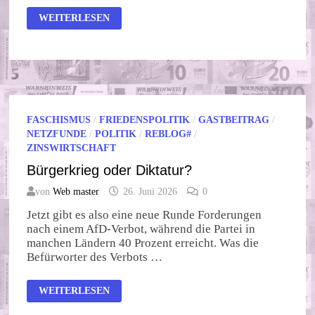
GEMEINWOHL-
WEITERLESEN
NEWS
VOM
27.
JUNI
2026
FASCHISMUS
/
FRIEDENSPOLITIK
/
GASTBEITRAG
/
NETZFUNDE
/
POLITIK
/
REBLOG#
/
ZINSWIRTSCHAFT
Bürgerkrieg oder Diktatur?
von
Web master
26. Juni 2026
0
Jetzt gibt es also eine neue Runde Forderungen
nach einem AfD-Verbot, während die Partei in
manchen Ländern 40 Prozent erreicht. Was die
Befürworter des Verbots …
BÜRGERKRIEG
WEITERLESEN
ODER
DIKTATUR?