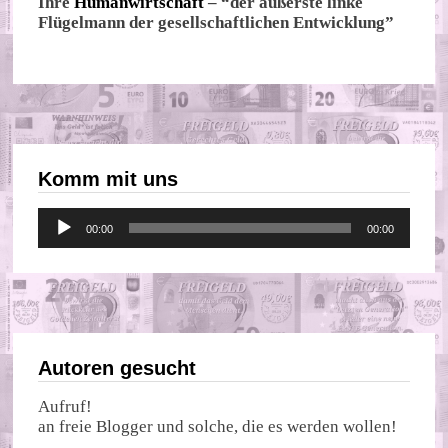
Ihre
Humanwirtschaft
– “der äußerste linke
Flügelmann der gesellschaftlichen Entwicklung”
Komm mit uns
Audio-
00:00
00:00
Player
Autoren gesucht
Aufruf!
an freie Blogger und solche, die es werden wollen!