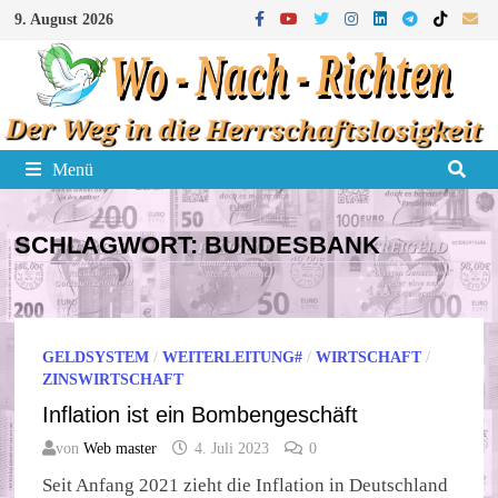
Zum
9. August 2026
Inhalt
springen
Menü
SCHLAGWORT:
BUNDESBANK
GELDSYSTEM
/
WEITERLEITUNG#
/
WIRTSCHAFT
/
ZINSWIRTSCHAFT
Inflation ist ein Bombengeschäft
von
Web master
4. Juli 2023
0
Seit Anfang 2021 zieht die Inflation in Deutschland