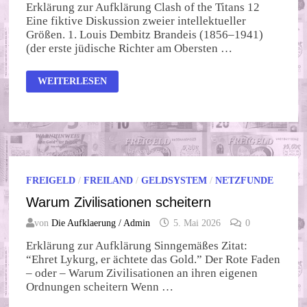
Erklärung zur Aufklärung Clash of the Titans 12
Eine fiktive Diskussion zweier intellektueller
Größen. 1. Louis Dembitz Brandeis (1856–1941)
(der erste jüdische Richter am Obersten …
CLASH
WEITERLESEN
OF
THE
TITANS
12
FREIGELD
/
FREILAND
/
GELDSYSTEM
/
NETZFUNDE
Warum Zivilisationen scheitern
von
Die Aufklaerung / Admin
5. Mai 2026
0
Erklärung zur Aufklärung Sinngemäßes Zitat:
“Ehret Lykurg, er ächtete das Gold.” Der Rote Faden
– oder – Warum Zivilisationen an ihren eigenen
Ordnungen scheitern Wenn …