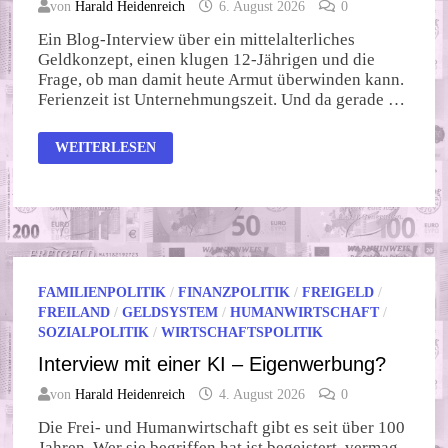
von
Harald Heidenreich
6. August 2026
0
Ein Blog-Interview über ein mittelalterliches
Geldkonzept, einen klugen 12-Jährigen und die
Frage, ob man damit heute Armut überwinden kann.
Ferienzeit ist Unternehmungszeit. Und da gerade …
INTERVIEW
WEITERLESEN
MIT
EINER
KI
–
BRAKTEATEN
FÜR
AFRIKA
FAMILIENPOLITIK
/
FINANZPOLITIK
/
FREIGELD
/
FREILAND
/
GELDSYSTEM
/
HUMANWIRTSCHAFT
/
SOZIALPOLITIK
/
WIRTSCHAFTSPOLITIK
Interview mit einer KI – Eigenwerbung?
von
Harald Heidenreich
4. August 2026
0
Die Frei- und Humanwirtschaft gibt es seit über 100
Jahren. Wer sie begriffen hat ist begeistert, vermag