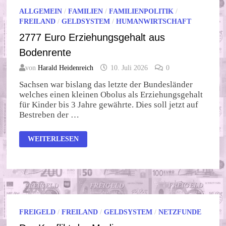
ALLGEMEIN
/
FAMILIEN
/
FAMILIENPOLITIK
/
FREILAND
/
GELDSYSTEM
/
HUMANWIRTSCHAFT
2777 Euro Erziehungsgehalt aus
Bodenrente
von
Harald Heidenreich
10. Juli 2026
0
Sachsen war bislang das letzte der Bundesländer
welches einen kleinen Obolus als Erziehungsgehalt
für Kinder bis 3 Jahre gewährte. Dies soll jetzt auf
Bestreben der …
2777
WEITERLESEN
EURO
ERZIEHUNGSGEHALT
AUS
BODENRENTE
FREIGELD
/
FREILAND
/
GELDSYSTEM
/
NETZFUNDE