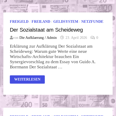
FREIGELD
/
FREILAND
/
GELDSYSTEM
/
NETZFUNDE
Der Sozialstaat am Scheideweg
von
Die Aufklaerung / Admin
23. April 2026
0
Erklärung zur Aufklärung Der Sozialstaat am
Scheideweg: Warum gute Werte eine neue
Wirtschafts-Architektur brauchen Ein
Synergievorschlag zu dem Essay von Guido A.
Borrmann Der Sozialstaat …
DER
WEITERLESEN
SOZIALSTAAT
AM
SCHEIDEWEG