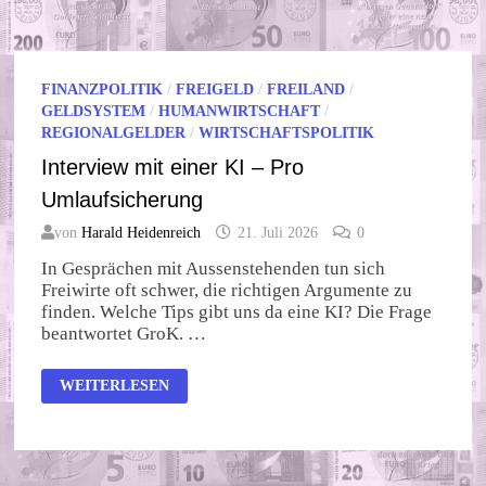
RENTE?
KLAR!
FINANZPOLITIK
/
FREIGELD
/
FREILAND
/
GELDSYSTEM
/
HUMANWIRTSCHAFT
/
REGIONALGELDER
/
WIRTSCHAFTSPOLITIK
Interview mit einer KI – Pro
Umlaufsicherung
von
Harald Heidenreich
21. Juli 2026
0
In Gesprächen mit Aussenstehenden tun sich
Freiwirte oft schwer, die richtigen Argumente zu
finden. Welche Tips gibt uns da eine KI? Die Frage
beantwortet GroK. …
INTERVIEW
WEITERLESEN
MIT
EINER
KI
–
PRO
UMLAUFSICHERUNG