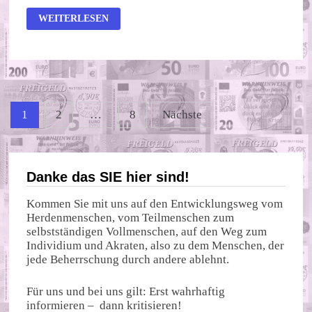
CLASH
WEITERLESEN
OF
THE
TITANS
11
Seitennummerierung
1
2
…
8
Nächste
der
Beiträge
Danke das SIE hier sind!
Kommen Sie mit uns auf den Entwicklungsweg vom
Herdenmenschen, vom Teilmenschen zum
selbstständigen Vollmenschen, auf den Weg zum
Individium und Akraten, also zu dem Menschen, der
jede Beherrschung durch andere ablehnt.
Für uns und bei uns gilt: Erst wahrhaftig
informieren – dann kritisieren!