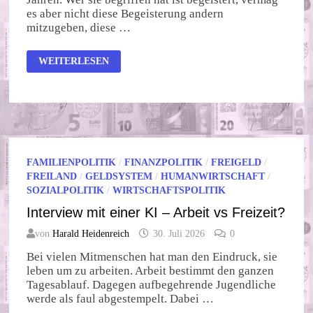
es aber nicht diese Begeisterung andern
mitzugeben, diese …
INTERVIEW
WEITERLESEN
MIT
EINER
KI
–
EIGENWERBUNG?
FAMILIENPOLITIK
/
FINANZPOLITIK
/
FREIGELD
/
FREILAND
/
GELDSYSTEM
/
HUMANWIRTSCHAFT
/
SOZIALPOLITIK
/
WIRTSCHAFTSPOLITIK
Interview mit einer KI – Arbeit vs Freizeit?
von
Harald Heidenreich
30. Juli 2026
0
Bei vielen Mitmenschen hat man den Eindruck, sie
leben um zu arbeiten. Arbeit bestimmt den ganzen
Tagesablauf. Dagegen aufbegehrende Jugendliche
werde als faul abgestempelt. Dabei …