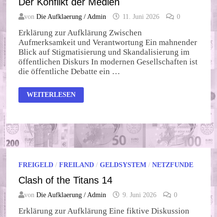
Der Konflikt der Medien
von
Die Aufklaerung / Admin
11. Juni 2026
0
Erklärung zur Aufklärung Zwischen
Aufmerksamkeit und Verantwortung Ein mahnender
Blick auf Stigmatisierung und Skandalisierung im
öffentlichen Diskurs In modernen Gesellschaften ist
die öffentliche Debatte ein …
DER
WEITERLESEN
KONFLIKT
DER
MEDIEN
FREIGELD
/
FREILAND
/
GELDSYSTEM
/
NETZFUNDE
Clash of the Titans 14
von
Die Aufklaerung / Admin
9. Juni 2026
0
Erklärung zur Aufklärung Eine fiktive Diskussion