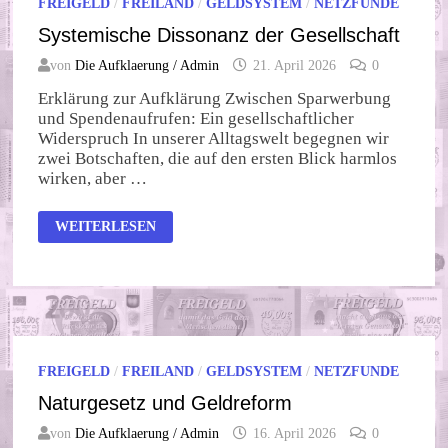
FREIGELD
/
FREILAND
/
GELDSYSTEM
/
NETZFUNDE
Systemische Dissonanz der Gesellschaft
von
Die Aufklaerung / Admin
21. April 2026
0
Erklärung zur Aufklärung Zwischen Sparwerbung
und Spendenaufrufen: Ein gesellschaftlicher
Widerspruch In unserer Alltagswelt begegnen wir
zwei Botschaften, die auf den ersten Blick harmlos
wirken, aber …
SYSTEMISCHE
WEITERLESEN
DISSONANZ
DER
GESELLSCHAFT
FREIGELD
/
FREILAND
/
GELDSYSTEM
/
NETZFUNDE
Naturgesetz und Geldreform
von
Die Aufklaerung / Admin
16. April 2026
0