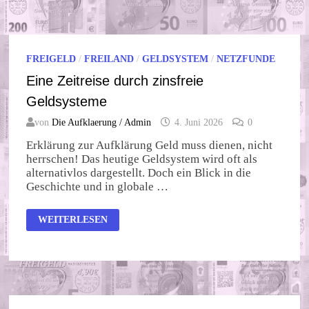
FREIGELD
/
FREILAND
/
GELDSYSTEM
/
NETZFUNDE
Eine Zeitreise durch zinsfreie
Geldsysteme
von
Die Aufklaerung / Admin
4. Juni 2026
0
Erklärung zur Aufklärung Geld muss dienen, nicht
herrschen! Das heutige Geldsystem wird oft als
alternativlos dargestellt. Doch ein Blick in die
Geschichte und in globale …
EINE
WEITERLESEN
ZEITREISE
DURCH
ZINSFREIE
GELDSYSTEME