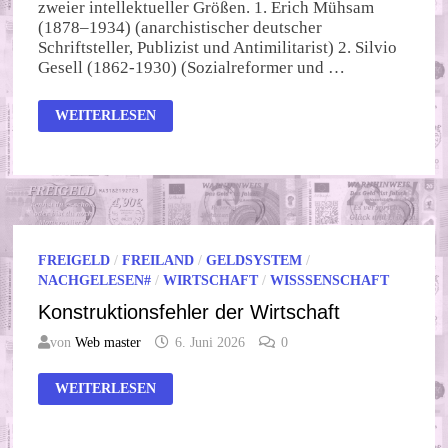
zweier intellektueller Größen. 1. Erich Mühsam
(1878–1934) (anarchistischer deutscher
Schriftsteller, Publizist und Antimilitarist) 2. Silvio
Gesell (1862-1930) (Sozialreformer und …
CLASH
WEITERLESEN
OF
THE
TITANS
14
FREIGELD
/
FREILAND
/
GELDSYSTEM
/
NACHGELESEN#
/
WIRTSCHAFT
/
WISSSENSCHAFT
Konstruktionsfehler der Wirtschaft
von
Web master
6. Juni 2026
0
KONSTRUKTIONSFEHLER
WEITERLESEN
DER
WIRTSCHAFT