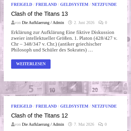
FREIGELD
/
FREILAND
/
GELDSYSTEM
/
NETZFUNDE
Clash of the Titans 13
von
Die Aufklaerung / Admin
2. Juni 2026
0
Erklärung zur Aufklärung Eine fiktive Diskussion
zweier intellektueller Größen. 1. Platon (428/427 v.
Chr – 348/347 v. Chr.) (antiker griechischer
Philosoph und Schüler des Sokrates) …
CLASH
WEITERLESEN
OF
THE
TITANS
13
FREIGELD
/
FREILAND
/
GELDSYSTEM
/
NETZFUNDE
Clash of the Titans 12
von
Die Aufklaerung / Admin
7. Mai 2026
0