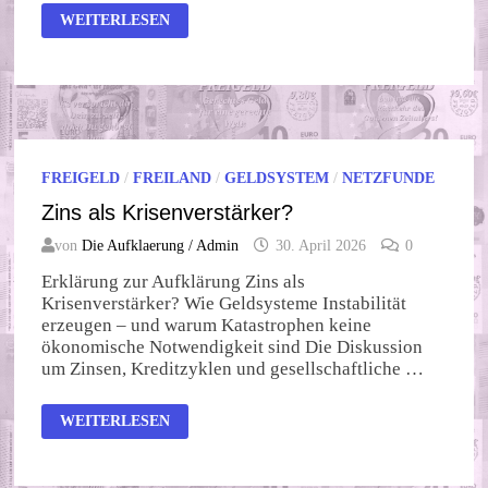
WARUM
WEITERLESEN
ZIVILISATIONEN
SCHEITERN
FREIGELD
/
FREILAND
/
GELDSYSTEM
/
NETZFUNDE
Zins als Krisenverstärker?
von
Die Aufklaerung / Admin
30. April 2026
0
Erklärung zur Aufklärung Zins als
Krisenverstärker? Wie Geldsysteme Instabilität
erzeugen – und warum Katastrophen keine
ökonomische Notwendigkeit sind Die Diskussion
um Zinsen, Kreditzyklen und gesellschaftliche …
ZINS
WEITERLESEN
ALS
KRISENVERSTÄRKER?