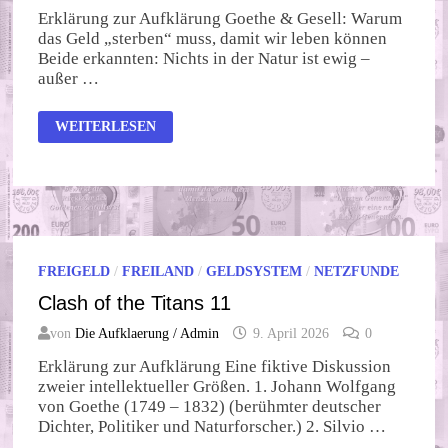
Erklärung zur Aufklärung Goethe & Gesell: Warum
das Geld „sterben“ muss, damit wir leben können
Beide erkannten: Nichts in der Natur ist ewig –
außer …
NATURGESETZ
WEITERLESEN
UND
GELDREFORM
FREIGELD
/
FREILAND
/
GELDSYSTEM
/
NETZFUNDE
Clash of the Titans 11
von
Die Aufklaerung / Admin
9. April 2026
0
Erklärung zur Aufklärung Eine fiktive Diskussion
zweier intellektueller Größen. 1. Johann Wolfgang
von Goethe (1749 – 1832) (berühmter deutscher
Dichter, Politiker und Naturforscher.) 2. Silvio …