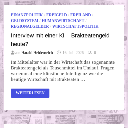
FINANZPOLITIK
/
FREIGELD
/
FREILAND
/
GELDSYSTEM
/
HUMANWIRTSCHAFT
/
REGIONALGELDER
/
WIRTSCHAFTSPOLITIK
Interview mit einer KI – Brakteatengeld
heute?
von
Harald Heidenreich
16. Juli 2026
0
Im Mittelalter war in der Wirtschaft das sogenannte
Brakteatengeld als Tauschmittel im Umlauf. Fragen
wir einmal eine künstliche Intelligenz wie die
heutige Wirtschaft mit Brakteaten …
INTERVIEW
WEITERLESEN
MIT
EINER
KI
–
BRAKTEATENGELD
HEUTE?