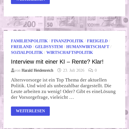
MIT
EINER
KI
–
UND
WAS
IST
MIT
PFLEGE?
FAMILIENPOLITIK
/
FINANZPOLITIK
/
FREIGELD
/
FREILAND
/
GELDSYSTEM
/
HUMANWIRTSCHAFT
/
SOZIALPOLITIK
/
WIRTSCHAFTSPOLITIK
Interview mit einer KI – Rente? Klar!
von
Harald Heidenreich
23. Juli 2026
0
Altersvorsorge ist ein Top Thema der aktuellen
Politik. Und wird als unbezahlbar dargestellt. Die
Leute arbeiten zu wenig! Oder? Gibt es eineLösung
der Vorsorgefrage, vieleicht …
INTERVIEW
WEITERLESEN
MIT
EINER
KI
–