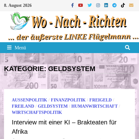
Zum
8. August 2026
Inhalt
springen
Menü
KATEGORIE:
GELDSYSTEM
AUSSENPOLITIK
/
FINANZPOLITIK
/
FREIGELD
/
FREILAND
/
GELDSYSTEM
/
HUMANWIRTSCHAFT
/
WIRTSCHAFTSPOLITIK
Interview mit einer KI – Brakteaten für
Afrika