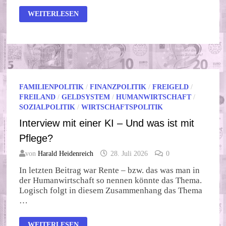
INTERVIEW
WEITERLESEN
MIT
EINER
KI
–
ARBEIT
VS
FREIZEIT?
FAMILIENPOLITIK
/
FINANZPOLITIK
/
FREIGELD
/
FREILAND
/
GELDSYSTEM
/
HUMANWIRTSCHAFT
/
SOZIALPOLITIK
/
WIRTSCHAFTSPOLITIK
Interview mit einer KI – Und was ist mit
Pflege?
von
Harald Heidenreich
28. Juli 2026
0
In letzten Beitrag war Rente – bzw. das was man in
der Humanwirtschaft so nennen könnte das Thema.
Logisch folgt in diesem Zusammenhang das Thema
…
INTERVIEW
WEITERLESEN