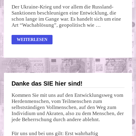
Der Ukraine-Krieg und vor allem die Russland-
Sanktionen beschleunigen eine Entwicklung, die
schon lange im Gange war. Es handelt sich um eine
Art “Wachablösung”, geopolitisch wie …
DOLLAR-
WEITERLESEN
DÄMMERUNG:
DER
ANFANG
VOM
ENDE
DES
AKTUELLEN
WÄHRUNGSKORBS
Danke das SIE hier sind!
Kommen Sie mit uns auf den Entwicklungsweg vom
Herdenmenschen, vom Teilmenschen zum
selbstständigen Vollmenschen, auf den Weg zum
Individium und Akraten, also zu dem Menschen, der
jede Beherrschung durch andere ablehnt.
Für uns und bei uns gilt: Erst wahrhaftig