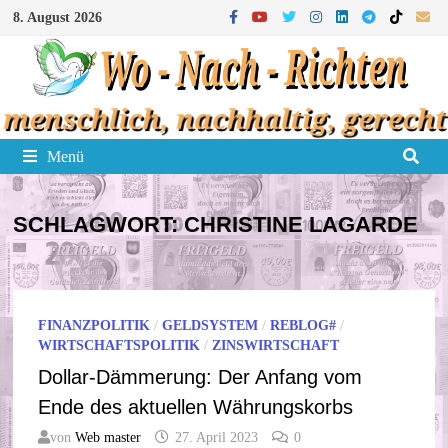
Zum
8. August 2026
Inhalt
springen
Menü
SCHLAGWORT:
CHRISTINE LAGARDE
FINANZPOLITIK
/
GELDSYSTEM
/
REBLOG#
/
WIRTSCHAFTSPOLITIK
/
ZINSWIRTSCHAFT
Dollar-Dämmerung: Der Anfang vom
Ende des aktuellen Währungskorbs
von
Web master
27. April 2023
0