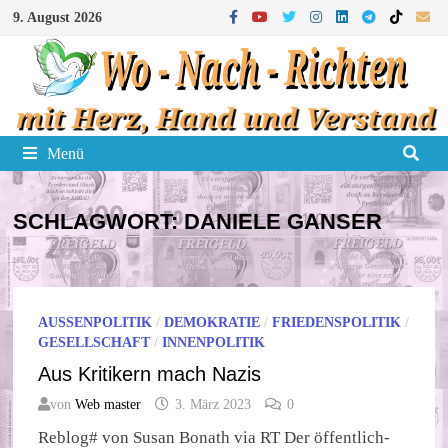
Zum
9. August 2026
Inhalt
springen
Menü
SCHLAGWORT:
DANIELE GANSER
AUSSENPOLITIK
/
DEMOKRATIE
/
FRIEDENSPOLITIK
/
GESELLSCHAFT
/
INNENPOLITIK
Aus Kritikern mach Nazis
von
Web master
3. März 2023
0
Reblog# von Susan Bonath via RT Der öffentlich-