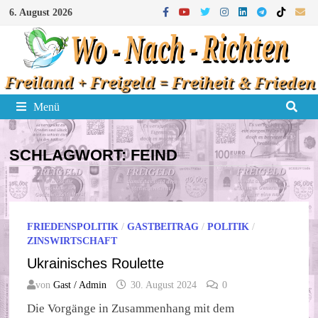
Zum
6. August 2026
Inhalt
springen
Menü
SCHLAGWORT:
FEIND
FRIEDENSPOLITIK
/
GASTBEITRAG
/
POLITIK
/
ZINSWIRTSCHAFT
Ukrainisches Roulette
von
Gast / Admin
30. August 2024
0
Die Vorgänge in Zusammenhang mit dem