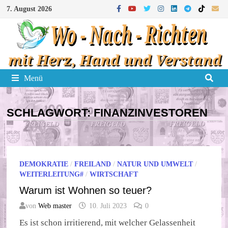
Zum
7. August 2026
Inhalt
springen
Menü
SCHLAGWORT:
FINANZINVESTOREN
DEMOKRATIE
/
FREILAND
/
NATUR UND UMWELT
/
WEITERLEITUNG#
/
WIRTSCHAFT
Warum ist Wohnen so teuer?
von
Web master
10. Juli 2023
0
Es ist schon irritierend, mit welcher Gelassenheit