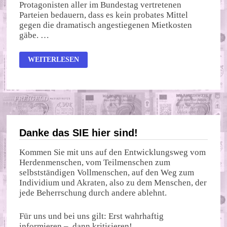
Protagonisten aller im Bundestag vertretenen
Parteien bedauern, dass es kein probates Mittel
gegen die dramatisch angestiegenen Mietkosten
gäbe. …
WARUM
WEITERLESEN
IST
WOHNEN
SO
TEUER?
Danke das SIE hier sind!
Kommen Sie mit uns auf den Entwicklungsweg vom
Herdenmenschen, vom Teilmenschen zum
selbstständigen Vollmenschen, auf den Weg zum
Individium und Akraten, also zu dem Menschen, der
jede Beherrschung durch andere ablehnt.
Für uns und bei uns gilt: Erst wahrhaftig
informieren – dann kritisieren!