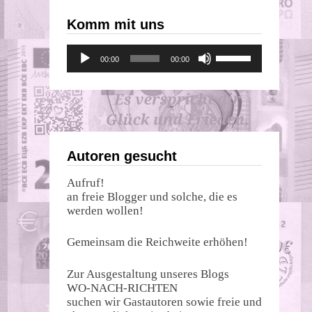
Komm mit uns
Audio-
Pfeiltasten
00:00
00:00
Player
Hoch/Runter
benutzen,
um
die
Lautstärke
zu
regeln.
Autoren gesucht
Aufruf!
an freie Blogger und solche, die es
werden wollen!
Gemeinsam die Reichweite erhöhen!
Zur Ausgestaltung unseres Blogs
WO-NACH-RICHTEN
suchen wir Gastautoren sowie freie und