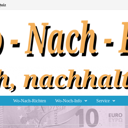
uiz
Wo-Nach-Richten
Wo-Noch-Info
Service