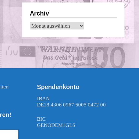
Archiv
Archiv
Spendenkonto
nten
!
IBAN
DE18 4306 0967 6005 0472 00
ren!
BIC
GENODEM1GLS