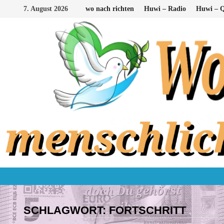
Zum
7. August 2026
wo nach richten
Huwi – Radio
Huwi – Q
Inhalt
springen
SCHLAGWORT:
FORTSCHRITT