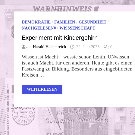
DEMOKRATIE
/
FAMILIEN
/
GESUNDHEIT
/
NACHGELESEN#
/
WISSSENSCHAFT
Experiment mit Kindergehirn
von
Harald Heidenreich
22. Juni 2023
0
Wissen ist Macht – wusste schon Lenin. UNwissen
ist auch Macht, für den anderen. Heute gibt es einen
Fastzwang zu Bildung. Besonders aus eingebildeten
Kreisen. …
EXPERIMENT
WEITERLESEN
MIT
KINDERGEHIRN