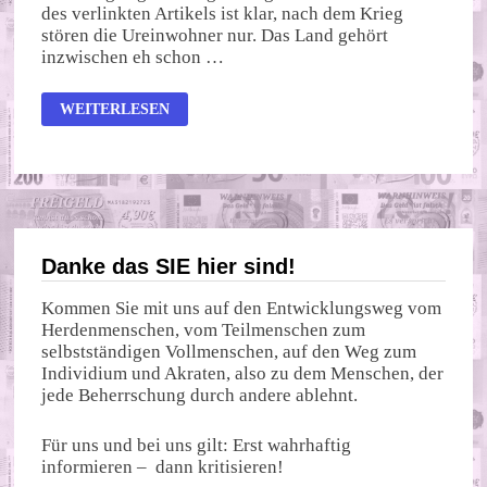
des verlinkten Artikels ist klar, nach dem Krieg
stören die Ureinwohner nur. Das Land gehört
inzwischen eh schon …
KRIEG
WEITERLESEN
BIS
ZUM
LETZTEN
UKRAINER
Danke das SIE hier sind!
Kommen Sie mit uns auf den Entwicklungsweg vom
Herdenmenschen, vom Teilmenschen zum
selbstständigen Vollmenschen, auf den Weg zum
Individium und Akraten, also zu dem Menschen, der
jede Beherrschung durch andere ablehnt.
Für uns und bei uns gilt: Erst wahrhaftig
informieren – dann kritisieren!