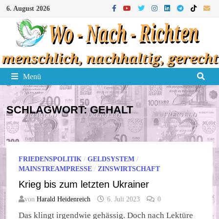
Zum
6. August 2026
Inhalt
springen
Menü
SCHLAGWORT:
GEHALT
FRIEDENSPOLITIK
/
GELDSYSTEM
/
MAINSTREAMPRESSE
/
ZINSWIRTSCHAFT
Krieg bis zum letzten Ukrainer
von
Harald Heidenreich
6. Juli 2023
0
Das klingt irgendwie gehässig. Doch nach Lektüre