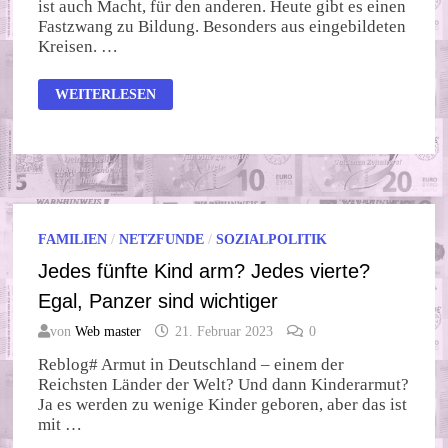
ist auch Macht, für den anderen. Heute gibt es einen
Fastzwang zu Bildung. Besonders aus eingebildeten
Kreisen. …
EXPERIMENT
WEITERLESEN
MIT
KINDERGEHIRN
FAMILIEN
/
NETZFUNDE
/
SOZIALPOLITIK
Jedes fünfte Kind arm? Jedes vierte?
Egal, Panzer sind wichtiger
von
Web master
21. Februar 2023
0
Reblog# Armut in Deutschland – einem der
Reichsten Länder der Welt? Und dann Kinderarmut?
Ja es werden zu wenige Kinder geboren, aber das ist
mit …