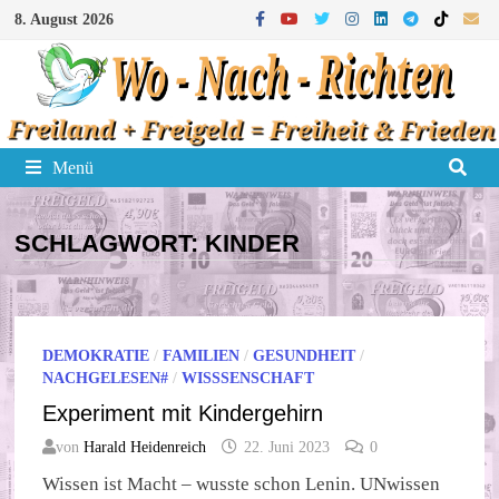
Zum
8. August 2026
Inhalt
springen
Menü
SCHLAGWORT:
KINDER
DEMOKRATIE
/
FAMILIEN
/
GESUNDHEIT
/
NACHGELESEN#
/
WISSSENSCHAFT
Experiment mit Kindergehirn
von
Harald Heidenreich
22. Juni 2023
0
Wissen ist Macht – wusste schon Lenin. UNwissen