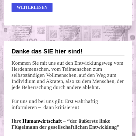
JEDES
WEITERLESEN
FÜNFTE
KIND
ARM?
JEDES
VIERTE?
EGAL,
PANZER
SIND
WICHTIGER
Danke das SIE hier sind!
Kommen Sie mit uns auf den Entwicklungsweg vom
Herdenmenschen, vom Teilmenschen zum
selbstständigen Vollmenschen, auf den Weg zum
Individium und Akraten, also zu dem Menschen, der
jede Beherrschung durch andere ablehnt.
Für uns und bei uns gilt: Erst wahrhaftig
informieren – dann kritisieren!
Ihre
Humanwirtschaft
– “der äußerste linke
Flügelmann der gesellschaftlichen Entwicklung”