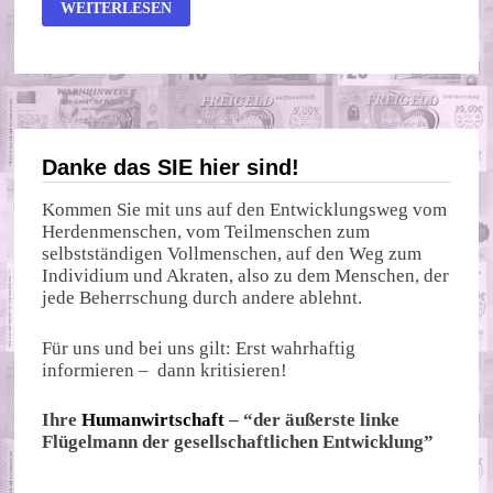
REICHE
WEITERLESEN
WERDEN
REICHER,
ARME
ZAHLREICHER,
DEUTSCHE
POLITIK
FORCIERT
UNGENIERT
SOZIALE
VERWERFUNGEN
Danke das SIE hier sind!
Kommen Sie mit uns auf den Entwicklungsweg vom
Herdenmenschen, vom Teilmenschen zum
selbstständigen Vollmenschen, auf den Weg zum
Individium und Akraten, also zu dem Menschen, der
jede Beherrschung durch andere ablehnt.
Für uns und bei uns gilt: Erst wahrhaftig
informieren – dann kritisieren!
Ihre
Humanwirtschaft
– “der äußerste linke
Flügelmann der gesellschaftlichen Entwicklung”