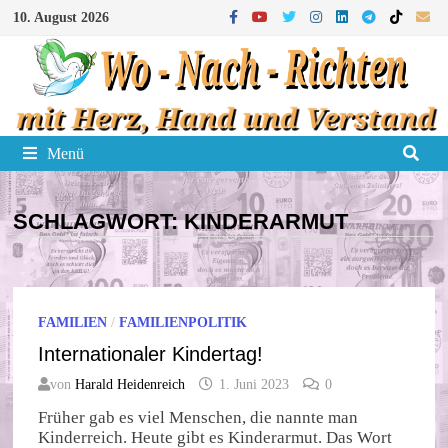
Zum
10. August 2026
Inhalt
springen
Menü
SCHLAGWORT:
KINDERARMUT
FAMILIEN
/
FAMILIENPOLITIK
Internationaler Kindertag!
von
Harald Heidenreich
1. Juni 2023
0
Früher gab es viel Menschen, die nannte man
Kinderreich. Heute gibt es Kinderarmut. Das Wort