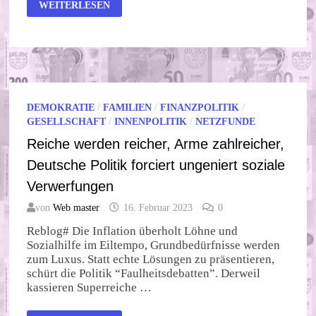
JEDES
WEITERLESEN
FÜNFTE
KIND
ARM?
JEDES
VIERTE?
EGAL,
PANZER
SIND
WICHTIGER
DEMOKRATIE
/
FAMILIEN
/
FINANZPOLITIK
/
GESELLSCHAFT
/
INNENPOLITIK
/
NETZFUNDE
Reiche werden reicher, Arme zahlreicher,
Deutsche Politik forciert ungeniert soziale
Verwerfungen
von
Web master
16. Februar 2023
0
Reblog# Die Inflation überholt Löhne und
Sozialhilfe im Eiltempo, Grundbedürfnisse werden
zum Luxus. Statt echte Lösungen zu präsentieren,
schürt die Politik “Faulheitsdebatten”. Derweil
kassieren Superreiche …