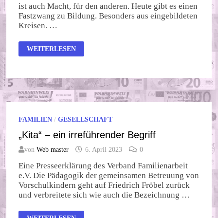
ist auch Macht, für den anderen. Heute gibt es einen
Fastzwang zu Bildung. Besonders aus eingebildeten
Kreisen. …
EXPERIMENT
WEITERLESEN
MIT
KINDERGEHIRN
FAMILIEN
/
GESELLSCHAFT
„Kita“ – ein irreführender Begriff
von
Web master
6. April 2023
0
Eine Presseerklärung des Verband Familienarbeit
e.V. Die Pädagogik der gemeinsamen Betreuung von
Vorschulkindern geht auf Friedrich Fröbel zurück
und verbreitete sich wie auch die Bezeichnung …
„KITA“