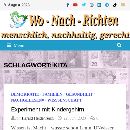
Zum
9. August 2026
Inhalt
springen
Menü
SCHLAGWORT:
KITA
DEMOKRATIE
/
FAMILIEN
/
GESUNDHEIT
/
NACHGELESEN#
/
WISSSENSCHAFT
Experiment mit Kindergehirn
von
Harald Heidenreich
22. Juni 2023
0
Wissen ist Macht – wusste schon Lenin. UNwissen