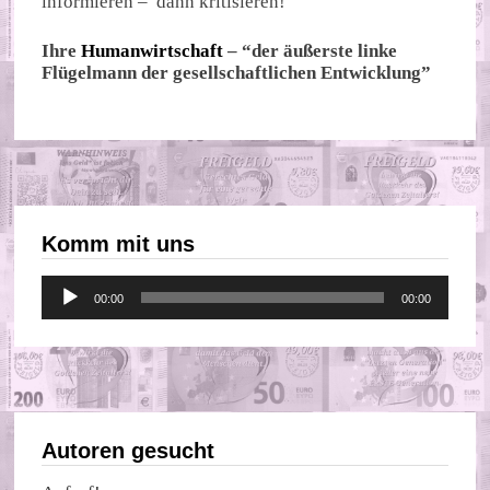
informieren – dann kritisieren!
Ihre
Humanwirtschaft
– “der äußerste linke
Flügelmann der gesellschaftlichen Entwicklung”
Komm mit uns
Audio-
00:00
00:00
Player
Autoren gesucht