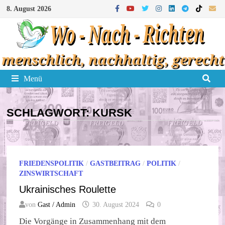
Zum
8. August 2026
Inhalt
springen
Menü
SCHLAGWORT:
KURSK
FRIEDENSPOLITIK
/
GASTBEITRAG
/
POLITIK
/
ZINSWIRTSCHAFT
Ukrainisches Roulette
von
Gast / Admin
30. August 2024
0
Die Vorgänge in Zusammenhang mit dem