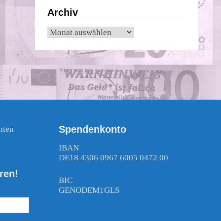
Archiv
Archiv
Spendenkonto
nten
!
IBAN
DE18 4306 0967 6005 0472 00
ren!
BIC
GENODEM1GLS