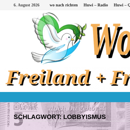
Zum
6. August 2026
wo nach richten
Huwi – Radio
Huwi – Q
Inhalt
springen
SCHLAGWORT:
LOBBYISMUS