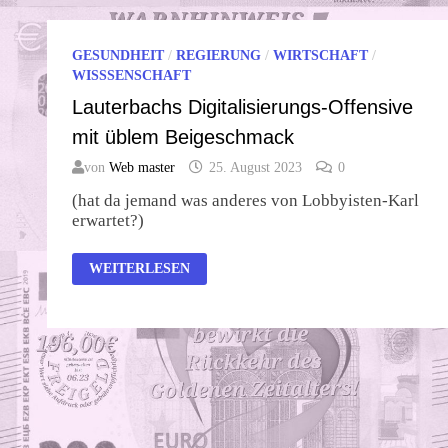
GESUNDHEIT
/
REGIERUNG
/
WIRTSCHAFT
/
WISSSENSCHAFT
Lauterbachs Digitalisierungs-Offensive
mit üblem Beigeschmack
von
Web master
25. August 2023
0
(hat da jemand was anderes von Lobbyisten-Karl
erwartet?)
LAUTERBACHS
WEITERLESEN
DIGITALISIERUNGS-
OFFENSIVE
MIT
ÜBLEM
BEIGESCHMACK