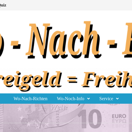
uiz
Wo-Nach-Richten
Wo-Noch-Info
Service