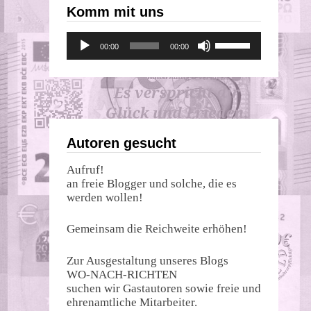
Komm mit uns
Audio-
Pfeiltasten
00:00
00:00
Player
Hoch/Runter
benutzen,
um
die
Lautstärke
zu
regeln.
Autoren gesucht
Aufruf!
an freie Blogger und solche, die es
werden wollen!
Gemeinsam die Reichweite erhöhen!
Zur Ausgestaltung unseres Blogs
WO-NACH-RICHTEN
suchen wir Gastautoren sowie freie und
ehrenamtliche Mitarbeiter.