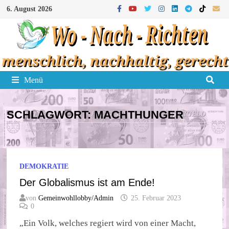
Zum
6. August 2026
Inhalt
springen
Menü
SCHLAGWORT:
MACHTHUNGER
DEMOKRATIE
Der Globalismus ist am Ende!
von
Gemeinwohllobby/Admin
25. Februar 2023
0
„Ein Volk, welches regiert wird von einer Macht,