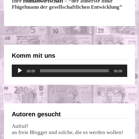
Ihre
Humanwirtschaft
– “der äußerste linke
Flügelmann der gesellschaftlichen Entwicklung”
Komm mit uns
Audio-
00:00
00:00
Player
Autoren gesucht
Aufruf!
an freie Blogger und solche, die es werden wollen!