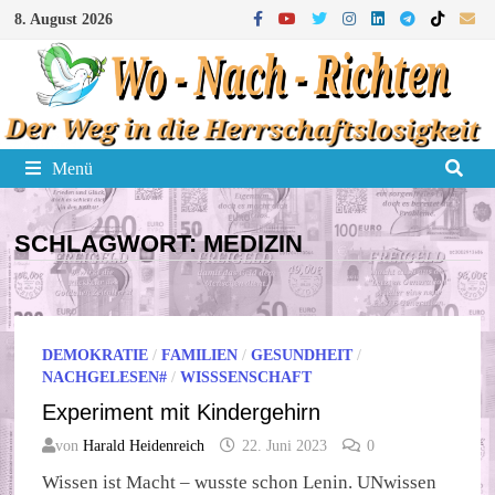
Zum
8. August 2026
Inhalt
springen
Menü
SCHLAGWORT:
MEDIZIN
DEMOKRATIE
/
FAMILIEN
/
GESUNDHEIT
/
NACHGELESEN#
/
WISSSENSCHAFT
Experiment mit Kindergehirn
von
Harald Heidenreich
22. Juni 2023
0
Wissen ist Macht – wusste schon Lenin. UNwissen