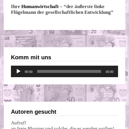
Ihre
Humanwirtschaft
– “der äußerste linke
Flügelmann der gesellschaftlichen Entwicklung”
Komm mit uns
Audio-
00:00
00:00
Player
Autoren gesucht
Aufruf!
an freie Blogger und solche, die es werden wollen!