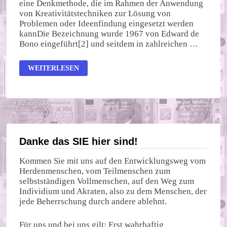
eine Denkmethode, die im Rahmen der Anwendung
von Kreativitätstechniken zur Lösung von
Problemen oder Ideenfindung eingesetzt werden
kannDie Bezeichnung wurde 1967 von Edward de
Bono eingeführt[2] und seitdem in zahlreichen …
QUERDENKEN
WEITERLESEN
–
UNERWÜNSCHT
Danke das SIE hier sind!
Kommen Sie mit uns auf den Entwicklungsweg vom
Herdenmenschen, vom Teilmenschen zum
selbstständigen Vollmenschen, auf den Weg zum
Individium und Akraten, also zu dem Menschen, der
jede Beherrschung durch andere ablehnt.
Für uns und bei uns gilt: Erst wahrhaftig