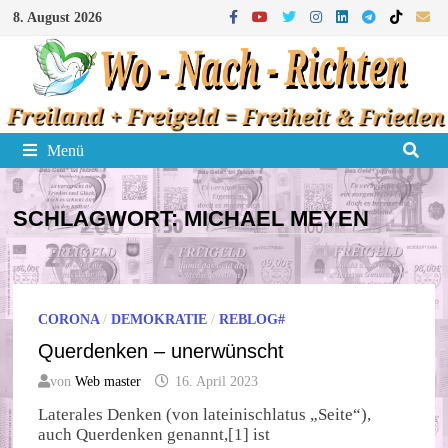
Zum
8. August 2026
Inhalt
springen
Menü
SCHLAGWORT:
MICHAEL MEYEN
CORONA
/
DEMOKRATIE
/
REBLOG#
Querdenken – unerwünscht
von
Web master
16. April 2023
Laterales Denken (von lateinischlatus „Seite“),
auch Querdenken genannt,[1] ist