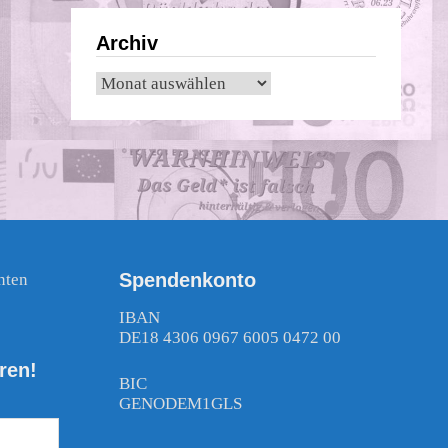
Archiv
Archiv
Spendenkonto
nten
!
IBAN
DE18 4306 0967 6005 0472 00
ren!
BIC
GENODEM1GLS