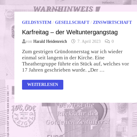
GELDSYSTEM
/
GESELLSCHAFT
/
ZINSWIRTSCHAFT
Karfreitag – der Weltuntergangstag
von
Harald Heidenreich
7. April 2023
0
Zum gestrigen Gründonnerstag war ich wieder
einmal seit langem in der Kirche. Eine
Theathergruppe führte ein Stück auf, welches vor
17 Jahren geschrieben wurde. „Der …
KARFREITAG
WEITERLESEN
–
DER
WELTUNTERGANGSTAG