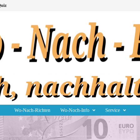
uiz
Wo-Nach-Richten
Wo-Noch-Info
Service