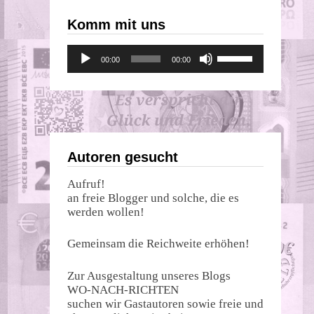
Komm mit uns
Audio-
Pfeiltasten
00:00
00:00
Player
Hoch/Runter
benutzen,
um
die
Lautstärke
zu
regeln.
Autoren gesucht
Aufruf!
an freie Blogger und solche, die es
werden wollen!
Gemeinsam die Reichweite erhöhen!
Zur Ausgestaltung unseres Blogs
WO-NACH-RICHTEN
suchen wir Gastautoren sowie freie und