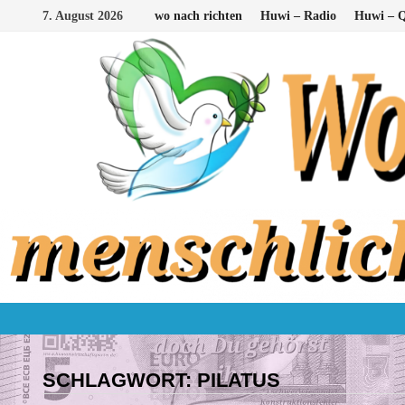
Zum
7. August 2026
wo nach richten
Huwi – Radio
Huwi – Q
Inhalt
springen
SCHLAGWORT:
PILATUS