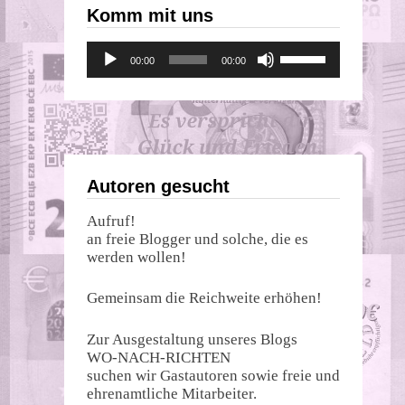
Komm mit uns
Audio-
Pfeiltasten
00:00
00:00
Player
Hoch/Runter
benutzen,
um
die
Lautstärke
zu
regeln.
Autoren gesucht
Aufruf!
an freie Blogger und solche, die es
werden wollen!
Gemeinsam die Reichweite erhöhen!
Zur Ausgestaltung unseres Blogs
WO-NACH-RICHTEN
suchen wir Gastautoren sowie freie und
ehrenamtliche Mitarbeiter.