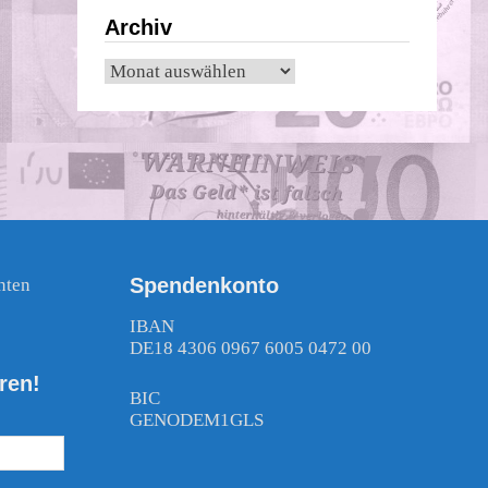
Archiv
Archiv
Spendenkonto
nten
!
IBAN
DE18 4306 0967 6005 0472 00
ren!
BIC
GENODEM1GLS