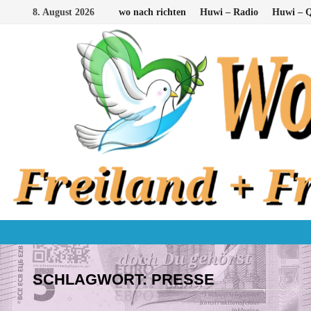
Zum
8. August 2026
wo nach richten
Huwi – Radio
Huwi – Q
Inhalt
springen
SCHLAGWORT:
PRESSE