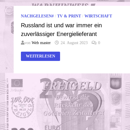
NACHGELESEN#
/
TV & PRINT
/
WIRTSCHAFT
Russland ist und war immer ein
zuverlässiger Energielieferant
von
Web master
24. August 2023
0
RUSSLAND
WEITERLESEN
IST
UND
WAR
IMMER
EIN
ZUVERLÄSSIGER
ENERGIELIEFERANT