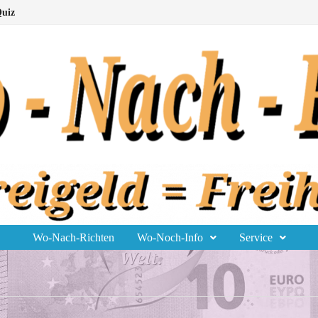
uiz
Wo-Nach-Richten
Wo-Noch-Info
Service