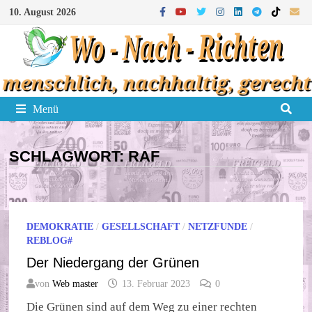
Zum
10. August 2026
Inhalt
springen
Menü
SCHLAGWORT:
RAF
DEMOKRATIE
/
GESELLSCHAFT
/
NETZFUNDE
/
REBLOG#
Der Niedergang der Grünen
von
Web master
13. Februar 2023
0
Die Grünen sind auf dem Weg zu einer rechten