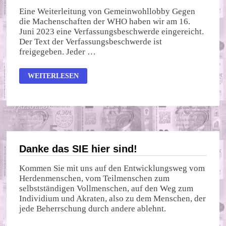
Eine Weiterleitung von Gemeinwohllobby Gegen
die Machenschaften der WHO haben wir am 16.
Juni 2023 eine Verfassungsbeschwerde eingereicht.
Der Text der Verfassungsbeschwerde ist
freigegeben. Jeder …
DIE
WEITERLESEN
VERTEILUNG
DES
VERMÖGENS
IST
EINE
REINE
KATASTROPHE!
Danke das SIE hier sind!
Kommen Sie mit uns auf den Entwicklungsweg vom
Herdenmenschen, vom Teilmenschen zum
selbstständigen Vollmenschen, auf den Weg zum
Individium und Akraten, also zu dem Menschen, der
jede Beherrschung durch andere ablehnt.