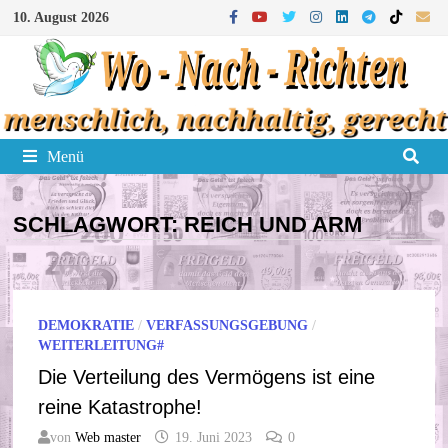
Zum
10. August 2026
Inhalt
springen
Menü
SCHLAGWORT:
REICH UND ARM
DEMOKRATIE
/
VERFASSUNGSGEBUNG
/
WEITERLEITUNG#
Die Verteilung des Vermögens ist eine
reine Katastrophe!
von
Web master
19. Juni 2023
0