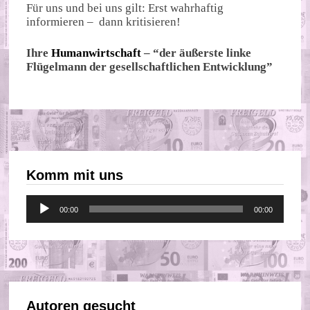
Für uns und bei uns gilt: Erst wahrhaftig
informieren – dann kritisieren!
Ihre
Humanwirtschaft
– “der äußerste linke
Flügelmann der gesellschaftlichen Entwicklung”
Komm mit uns
Audio-
00:00
00:00
Player
Autoren gesucht