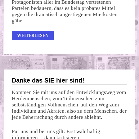
Protagonisten aller im Bundestag vertretenen
Parteien bedauern, dass es kein probates Mittel
gegen die dramatisch angestiegenen Mietkosten
gäbe. …
WARUM
WEITERLESEN
IST
WOHNEN
SO
TEUER?
Danke das SIE hier sind!
Kommen Sie mit uns auf den Entwicklungsweg vom
Herdenmenschen, vom Teilmenschen zum
selbstständigen Vollmenschen, auf den Weg zum
Individium und Akraten, also zu dem Menschen, der
jede Beherrschung durch andere ablehnt.
Für uns und bei uns gilt: Erst wahrhaftig
informieren – dann kritisieren!