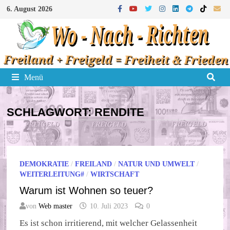
Zum
6. August 2026
Inhalt
springen
Menü
SCHLAGWORT:
RENDITE
DEMOKRATIE
/
FREILAND
/
NATUR UND UMWELT
/
WEITERLEITUNG#
/
WIRTSCHAFT
Warum ist Wohnen so teuer?
von
Web master
10. Juli 2023
0
Es ist schon irritierend, mit welcher Gelassenheit