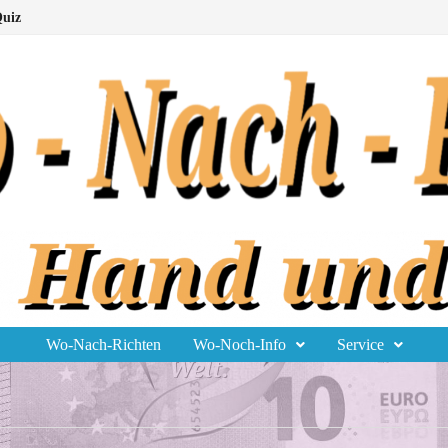
uiz
Wo-Nach-Richten
Wo-Noch-Info
Service