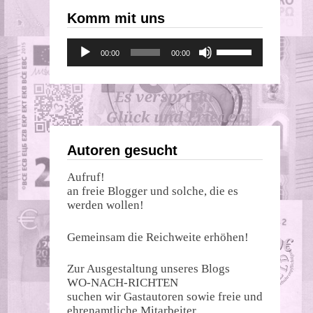
Komm mit uns
Audio-
Pfeiltasten
00:00
00:00
Player
Hoch/Runter
benutzen,
um
die
Lautstärke
zu
regeln.
Autoren gesucht
Aufruf!
an freie Blogger und solche, die es
werden wollen!
Gemeinsam die Reichweite erhöhen!
Zur Ausgestaltung unseres Blogs
WO-NACH-RICHTEN
suchen wir Gastautoren sowie freie und
ehrenamtliche Mitarbeiter.