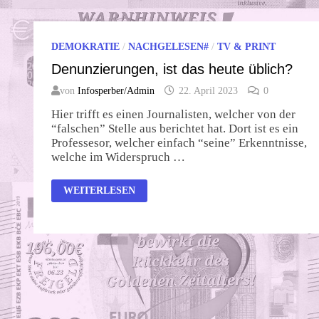
DEMOKRATIE
/
NACHGELESEN#
/
TV & PRINT
Denunzierungen, ist das heute üblich?
von
Infosperber/Admin
22. April 2023
0
Hier trifft es einen Journalisten, welcher von der
“falschen” Stelle aus berichtet hat. Dort ist es ein
Professesor, welcher einfach “seine” Erkenntnisse,
welche im Widerspruch …
DENUNZIERUNGEN,
WEITERLESEN
IST
DAS
HEUTE
ÜBLICH?