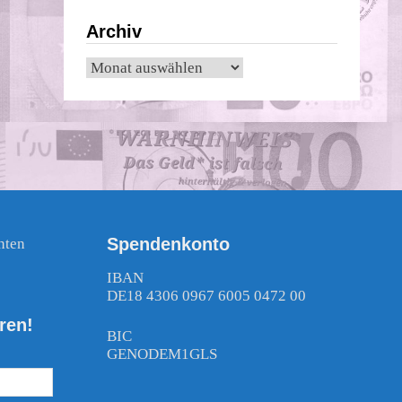
Archiv
Archiv
Spendenkonto
nten
!
IBAN
DE18 4306 0967 6005 0472 00
ren!
BIC
GENODEM1GLS