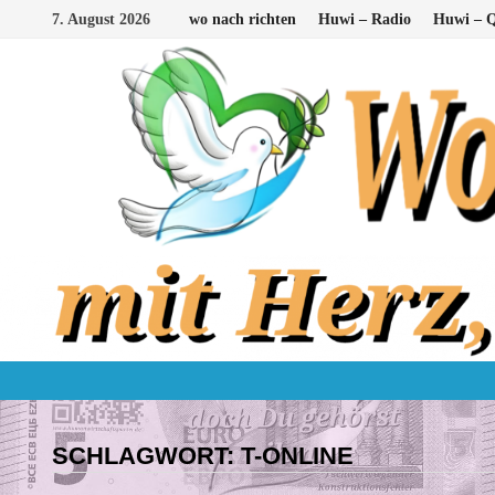
Zum
7. August 2026
wo nach richten
Huwi – Radio
Huwi – Q
Inhalt
springen
SCHLAGWORT:
T-ONLINE