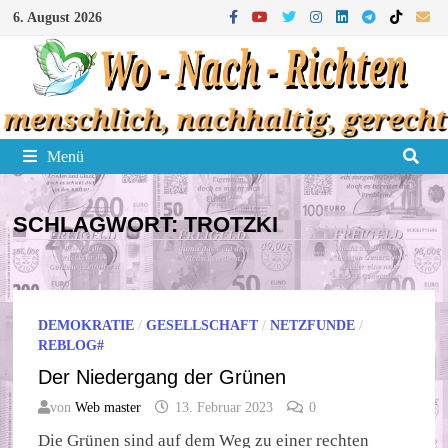
Zum
6. August 2026
Inhalt
springen
Menü
SCHLAGWORT:
TROTZKI
DEMOKRATIE
/
GESELLSCHAFT
/
NETZFUNDE
/
REBLOG#
Der Niedergang der Grünen
von
Web master
13. Februar 2023
0
Die Grünen sind auf dem Weg zu einer rechten