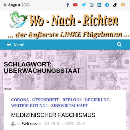
Zum
8. August 2026
Inhalt
springen
Menü
SCHLAGWORT:
ÜBERWACHUNGSSTAAT
CORONA
/
GESUNDHEIT
/
REBLOG#
/
REGIERUNG
/
WEITERLEITUNG#
/
ZINSWIRTSCHAFT
MEDIZINISCHER FASCHISMUS
von
Web master
29. Mai 2023
0