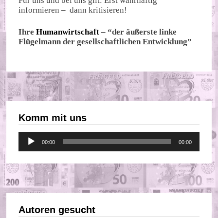
Für uns und bei uns gilt: Erst wahrhaftig
informieren – dann kritisieren!
Ihre
Humanwirtschaft
– “der äußerste linke
Flügelmann der gesellschaftlichen Entwicklung”
Komm mit uns
Audio-
00:00
00:00
Player
Autoren gesucht