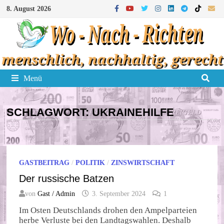
Zum
8. August 2026
Inhalt
springen
Menü
SCHLAGWORT:
UKRAINEHILFE
GASTBEITRAG
/
POLITIK
/
ZINSWIRTSCHAFT
Der russische Batzen
von
Gast / Admin
3. September 2024
1
Im Osten Deutschlands drohen den Ampelparteien
herbe Verluste bei den Landtagswahlen. Deshalb