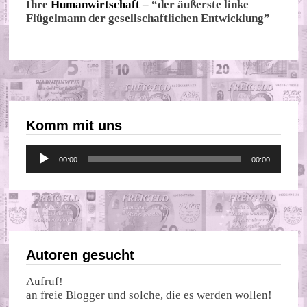
Ihre
Humanwirtschaft
– “der äußerste linke
Flügelmann der gesellschaftlichen Entwicklung”
Komm mit uns
Audio-
00:00
00:00
Player
Autoren gesucht
Aufruf!
an freie Blogger und solche, die es werden wollen!