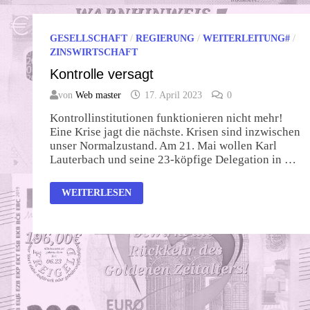
GESELLSCHAFT
/
REGIERUNG
/
WEITERLEITUNG#
/
ZINSWIRTSCHAFT
Kontrolle versagt
von
Web master
17. April 2023
0
Kontrollinstitutionen funktionieren nicht mehr!
Eine Krise jagt die nächste. Krisen sind inzwischen
unser Normalzustand. Am 21. Mai wollen Karl
Lauterbach und seine 23-köpfige Delegation in …
KONTROLLE
WEITERLESEN
VERSAGT