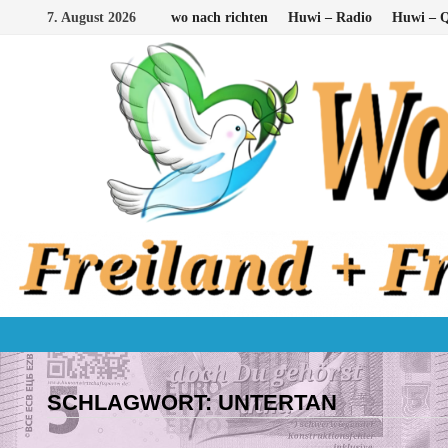
Zum
7. August 2026
wo nach richten
Huwi – Radio
Huwi – Q
Inhalt
springen
SCHLAGWORT:
UNTERTAN