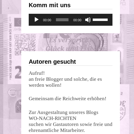
Komm mit uns
Audio-
Pfeiltasten
00:00
00:00
Player
Hoch/Runter
benutzen,
um
die
Lautstärke
zu
regeln.
Autoren gesucht
Aufruf!
an freie Blogger und solche, die es
werden wollen!
Gemeinsam die Reichweite erhöhen!
Zur Ausgestaltung unseres Blogs
WO-NACH-RICHTEN
suchen wir Gastautoren sowie freie und
ehrenamtliche Mitarbeiter.