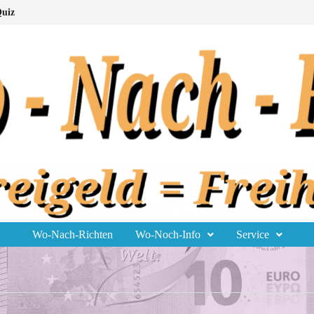
uiz
Wo-Nach-Richten
Wo-Noch-Info
Service