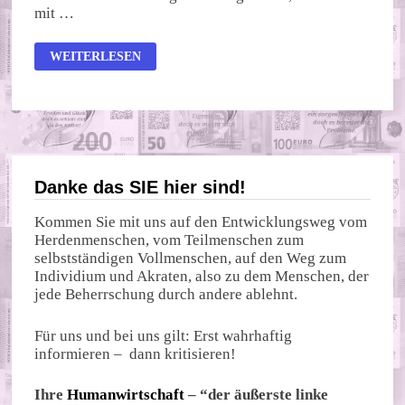
mit …
JEDES
WEITERLESEN
FÜNFTE
KIND
ARM?
JEDES
VIERTE?
EGAL,
PANZER
SIND
WICHTIGER
Danke das SIE hier sind!
Kommen Sie mit uns auf den Entwicklungsweg vom
Herdenmenschen, vom Teilmenschen zum
selbstständigen Vollmenschen, auf den Weg zum
Individium und Akraten, also zu dem Menschen, der
jede Beherrschung durch andere ablehnt.
Für uns und bei uns gilt: Erst wahrhaftig
informieren – dann kritisieren!
Ihre
Humanwirtschaft
– “der äußerste linke