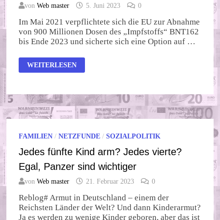
von
Web master
5. Juni 2023
0
Im Mai 2021 verpflichtete sich die EU zur Abnahme
von 900 Millionen Dosen des „Impfstoffs“ BNT162
bis Ende 2023 und sicherte sich eine Option auf …
WANN
WEITERLESEN
REISST D
ER G
EDULDSFADEN D
ER B
ÜRGER?
FAMILIEN
/
NETZFUNDE
/
SOZIALPOLITIK
Jedes fünfte Kind arm? Jedes vierte?
Egal, Panzer sind wichtiger
von
Web master
21. Februar 2023
0
Reblog# Armut in Deutschland – einem der
Reichsten Länder der Welt? Und dann Kinderarmut?
Ja es werden zu wenige Kinder geboren, aber das ist