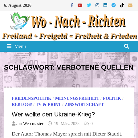
Zum
6. August 2026
Inhalt
springen
Menü
SCHLAGWORT:
VERBOTENE QUELLEN
FRIEDENSPOLITIK
/
MEINUNGSFREIHEIT
/
POLITIK
/
REBLOG#
/
TV & PRINT
/
ZINSWIRTSCHAFT
Wer wollte den Ukraine-Krieg?
von
Web master
19. März 2025
0
Der Autor Thomas Mayer sprach mit Dieter Staudt.