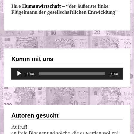
Ihre
Humanwirtschaft
– “der äußerste linke
Flügelmann der gesellschaftlichen Entwicklung”
Komm mit uns
Audio-
00:00
00:00
Player
Autoren gesucht
Aufruf!
an freie Blogger und solche, die es werden wollen!