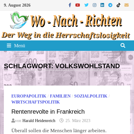
Zum
9. August 2026
Inhalt
springen
Menü
SCHLAGWORT:
VOLKSWOHLSTAND
EUROPAPOLITIK
/
FAMILIEN
/
SOZIALPOLITIK
/
WIRTSCHAFTSPOLITIK
Rentenrevolte in Frankreich
von
Harald Heidenreich
25. März 2023
Überall sollen die Menschen länger arbeiten.