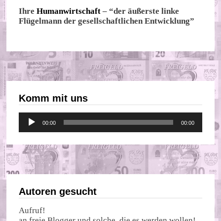
Ihre
Humanwirtschaft
– “der äußerste linke
Flügelmann der gesellschaftlichen Entwicklung”
Komm mit uns
Audio-
00:00
00:00
Player
Autoren gesucht
Aufruf!
an freie Blogger und solche, die es werden wollen!