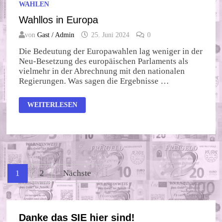
WAHLEN
Wahllos in Europa
von
Gast / Admin
25. Juni 2024
0
Die Bedeutung der Europawahlen lag weniger in der
Neu-Besetzung des europäischen Parlaments als
vielmehr in der Abrechnung mit den nationalen
Regierungen. Was sagen die Ergebnisse …
WAHLLOS
WEITERLESEN
IN
EUROPA
Seitennummerierung
1
2
Nächste
der
Beiträge
Danke das SIE hier sind!