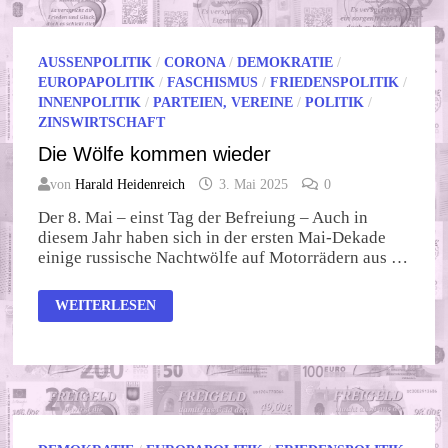
AUSSENPOLITIK
/
CORONA
/
DEMOKRATIE
/
EUROPAPOLITIK
/
FASCHISMUS
/
FRIEDENSPOLITIK
/
INNENPOLITIK
/
PARTEIEN, VEREINE
/
POLITIK
/
ZINSWIRTSCHAFT
Die Wölfe kommen wieder
von
Harald Heidenreich
3. Mai 2025
0
Der 8. Mai – einst Tag der Befreiung – Auch in
diesem Jahr haben sich in der ersten Mai-Dekade
einige russische Nachtwölfe auf Motorrädern aus …
DIE
WEITERLESEN
WÖLFE
KOMMEN
WIEDER