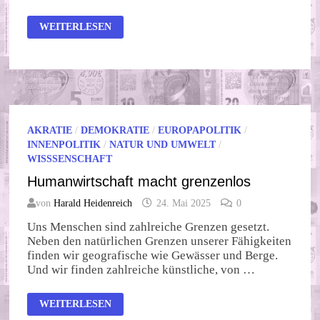
DEMOKRATIE
WEITERLESEN
UND
PRESSEFREIHEIT
MADE
BY
EU
AKRATIE
/
DEMOKRATIE
/
EUROPAPOLITIK
/
INNENPOLITIK
/
NATUR UND UMWELT
/
WISSSENSCHAFT
Humanwirtschaft macht grenzenlos
von
Harald Heidenreich
24. Mai 2025
0
Uns Menschen sind zahlreiche Grenzen gesetzt.
Neben den natürlichen Grenzen unserer Fähigkeiten
finden wir geografische wie Gewässer und Berge.
Und wir finden zahlreiche künstliche, von …
HUMANWIRTSCHAFT
WEITERLESEN
MACHT