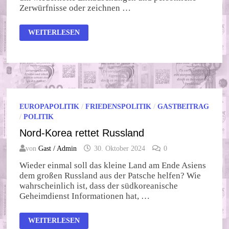
Zerwürfnisse oder zeichnen …
AMPELAUSFALL
WEITERLESEN
EUROPAPOLITIK
/
FRIEDENSPOLITIK
/
GASTBEITRAG
/
POLITIK
Nord-Korea rettet Russland
von
Gast / Admin
30. Oktober 2024
0
Wieder einmal soll das kleine Land am Ende Asiens
dem großen Russland aus der Patsche helfen? Wie
wahrscheinlich ist, dass der südkoreanische
Geheimdienst Informationen hat, …
NORD-
WEITERLESEN
KOREA