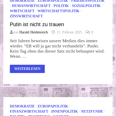
DEMOKRATIE
/
EUROPAPOLITIK
/
FRIEDENSPOLITIK
/
HUMANWIRTSCHAFT
/
POLITIK
/
SOZIALPOLITIK
/
WIRTSCHAFT
/
WIRTSCHAFTSPOLITIK
/
ZINSWIRTSCHAFT
Putin ist nicht zu trauen
von
Harald Heidenreich
15. Februar 2025
0
Seit Jahren beweisen unsere Medien dies immer
wieder. “ER will ja gar nicht verhandeln”. Punkt.
Kein Tag ohne das dieser Satz nicht behauptet wird.
Wenn …
PUTIN
WEITERLESEN
IST
NICHT
ZU
TRAUEN
DEMOKRATIE
/
EUROPAPOLITIK
/
FINANZWIRTSCHAFT
/
INNENPOLITIK
/
NETZFUNDE
/