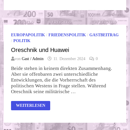
EUROPAPOLITIK
/
FRIEDENSPOLITIK
/
GASTBEITRAG
/
POLITIK
Oreschnik und Huawei
von
Gast / Admin
11. Dezember 2024
0
Beide stehen in keinem direkten Zusammenhang.
Aber sie offenbaren zwei unterschiedliche
Entwicklungen, die die Vorherrschaft des
politischen Westens in Frage stellen. Während
Oreschnik seine militärische …
ORESCHNIK
WEITERLESEN
UND
HUAWEI