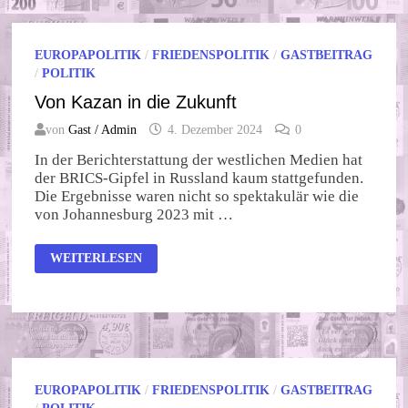
EUROPAPOLITIK
/
FRIEDENSPOLITIK
/
GASTBEITRAG
/
POLITIK
Von Kazan in die Zukunft
von
Gast / Admin
4. Dezember 2024
0
In der Berichterstattung der westlichen Medien hat
der BRICS-Gipfel in Russland kaum stattgefunden.
Die Ergebnisse waren nicht so spektakulär wie die
von Johannesburg 2023 mit …
VON
WEITERLESEN
KAZAN
IN
DIE
ZUKUNFT
EUROPAPOLITIK
/
FRIEDENSPOLITIK
/
GASTBEITRAG