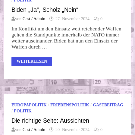
/
POLITIK
Biden „Ja“, Scholz „Nein“
von
Gast / Admin
27. November 2024
0
Im Konflikt um den Einsatz weit reichender Waffen
gehen die Standpunkte innerhalb der NATO immer
weiter auseinander. Biden hat nun den Einsatz der
Waffen durch …
BIDEN
WEITERLESEN
„JA“,
SCHOLZ
„NEIN“
EUROPAPOLITIK
/
FRIEDENSPOLITIK
/
GASTBEITRAG
/
POLITIK
Die richtige Seite: Aussichten
von
Gast / Admin
20. November 2024
0