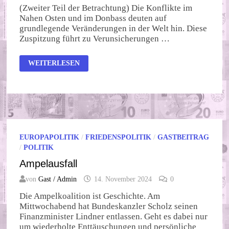
(Zweiter Teil der Betrachtung) Die Konflikte im
Nahen Osten und im Donbass deuten auf
grundlegende Veränderungen in der Welt hin. Diese
Zuspitzung führt zu Verunsicherungen …
DIE
WEITERLESEN
RICHTIGE
SEITE:
AUSSICHTEN
EUROPAPOLITIK
/
FRIEDENSPOLITIK
/
GASTBEITRAG
/
POLITIK
Ampelausfall
von
Gast / Admin
14. November 2024
0
Die Ampelkoalition ist Geschichte. Am
Mittwochabend hat Bundeskanzler Scholz seinen
Finanzminister Lindner entlassen. Geht es dabei nur
um wiederholte Enttäuschungen und persönliche