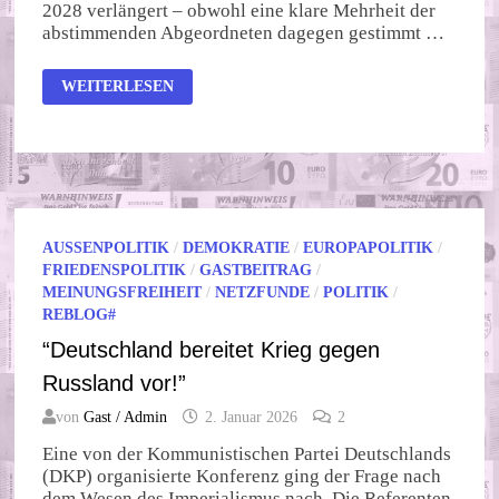
2028 verlängert – obwohl eine klare Mehrheit der
abstimmenden Abgeordneten dagegen gestimmt …
CHATKONTROLLE
WEITERLESEN
DURCH
DIE
HINTERTÜR
AUSSENPOLITIK
/
DEMOKRATIE
/
EUROPAPOLITIK
/
FRIEDENSPOLITIK
/
GASTBEITRAG
/
MEINUNGSFREIHEIT
/
NETZFUNDE
/
POLITIK
/
REBLOG#
“Deutschland bereitet Krieg gegen
Russland vor!”
von
Gast / Admin
2. Januar 2026
2
Eine von der Kommunistischen Partei Deutschlands
(DKP) organisierte Konferenz ging der Frage nach
dem Wesen des Imperialismus nach. Die Referenten