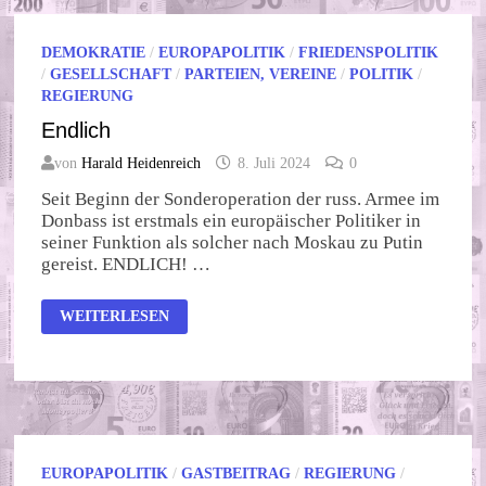
DEMOKRATIE
/
EUROPAPOLITIK
/
FRIEDENSPOLITIK
/
GESELLSCHAFT
/
PARTEIEN, VEREINE
/
POLITIK
/
REGIERUNG
Endlich
von
Harald Heidenreich
8. Juli 2024
0
Seit Beginn der Sonderoperation der russ. Armee im
Donbass ist erstmals ein europäischer Politiker in
seiner Funktion als solcher nach Moskau zu Putin
gereist. ENDLICH! …
ENDLICH
WEITERLESEN
EUROPAPOLITIK
/
GASTBEITRAG
/
REGIERUNG
/