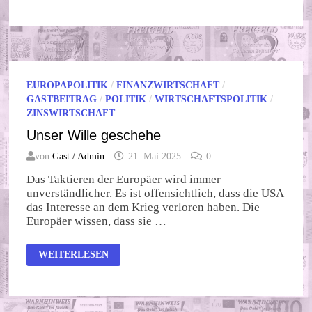
GRENZENLOS
EUROPAPOLITIK
/
FINANZWIRTSCHAFT
/
GASTBEITRAG
/
POLITIK
/
WIRTSCHAFTSPOLITIK
/
ZINSWIRTSCHAFT
Unser Wille geschehe
von
Gast / Admin
21. Mai 2025
0
Das Taktieren der Europäer wird immer
unverständlicher. Es ist offensichtlich, dass die USA
das Interesse an dem Krieg verloren haben. Die
Europäer wissen, dass sie …
UNSER
WEITERLESEN
WILLE
GESCHEHE