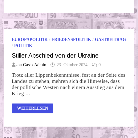
RETTET
RUSSLAND
EUROPAPOLITIK
/
FRIEDENSPOLITIK
/
GASTBEITRAG
/
POLITIK
Stiller Abschied von der Ukraine
von
Gast / Admin
23. Oktober 2024
0
Trotz aller Lippenbekenntnisse, fest an der Seite des
Landes zu stehen, mehren sich die Hinweise, dass
der politische Westen nach einem Ausstieg aus dem
Krieg …
STILLER
WEITERLESEN
ABSCHIED
VON
DER
UKRAINE