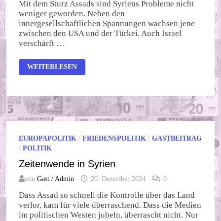
Mit dem Sturz Assads sind Syriens Probleme nicht
weniger geworden. Neben den
innergesellschaftlichen Spannungen wachsen jene
zwischen den USA und der Türkei. Auch Israel
verschärft …
SYRISCHE
WEITERLESEN
MACHTKÄMPFE
EUROPAPOLITIK
/
FRIEDENSPOLITIK
/
GASTBEITRAG
/
POLITIK
Zeitenwende in Syrien
von
Gast / Admin
20. Dezember 2024
0
Dass Assad so schnell die Kontrolle über das Land
verlor, kam für viele überraschend. Dass die Medien
im politischen Westen jubeln, überrascht nicht. Nur