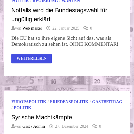
POLITIK
/
REGIERUNG
/
WAHLEN
Notfalls wird die Bundestagswahl für
ungültig erklärt
von
Web master
22. Januar 2025
0
Die EU hat so ihre eigene Sicht auf das, was als
Demokratisch zu sehen ist. OHNE KOMMENTAR!
NOTFALLS
WEITERLESEN
WIRD
DIE
BUNDESTAGSWAHL
FÜR
UNGÜLTIG
ERKLÄRT
EUROPAPOLITIK
/
FRIEDENSPOLITIK
/
GASTBEITRAG
/
POLITIK
Syrische Machtkämpfe
von
Gast / Admin
27. Dezember 2024
0