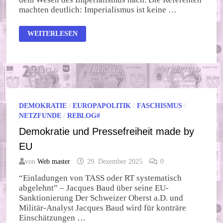
machten deutlich: Imperialismus ist keine …
“DEUTSCHLAND
WEITERLESEN
BEREITET
KRIEG
GEGEN
RUSSLAND
VOR!”
DEMOKRATIE
/
EUROPAPOLITIK
/
FASCHISMUS
/
NETZFUNDE
/
REBLOG#
Demokratie und Pressefreiheit made by
EU
von
Web master
29. Dezember 2025
0
“Einladungen von TASS oder RT systematisch
abgelehnt” – Jacques Baud über seine EU-
Sanktionierung Der Schweizer Oberst a.D. und
Militär-Analyst Jacques Baud wird für konträre
Einschätzungen …