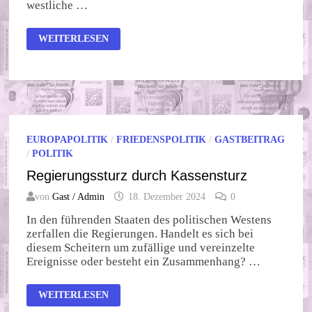
westliche …
ZEITENWENDE
WEITERLESEN
IN
SYRIEN
EUROPAPOLITIK
/
FRIEDENSPOLITIK
/
GASTBEITRAG
/
POLITIK
Regierungssturz durch Kassensturz
von
Gast / Admin
18. Dezember 2024
0
In den führenden Staaten des politischen Westens
zerfallen die Regierungen. Handelt es sich bei
diesem Scheitern um zufällige und vereinzelte
Ereignisse oder besteht ein Zusammenhang? …
REGIERUNGSSTURZ
WEITERLESEN
DURCH
KASSENSTURZ