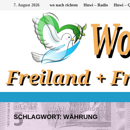
Zum
7. August 2026
wo nach richten
Huwi – Radio
Huwi – Q
Inhalt
springen
SCHLAGWORT:
WÄHRUNG