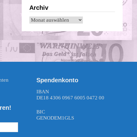
Archiv
Archiv
Spendenkonto
nten
!
IBAN
DE18 4306 0967 6005 0472 00
ren!
BIC
GENODEM1GLS