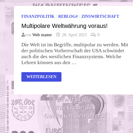
FINANZPOLITIK
/
REBLOG#
/
ZINSWIRTSCHAFT
Multipolare Weltwährung voraus!
von
Web master
28. April 2023
0
Die Welt ist im Begriffe, multipolar zu werden. Mit
der politischen Vorherrschaft der USA schwindet
auch die des westlichen Finanzsystems. Welche
Lehren können aus den …
MULTIPOLARE
WEITERLESEN
WELTWÄHRUNG
VORAUS!