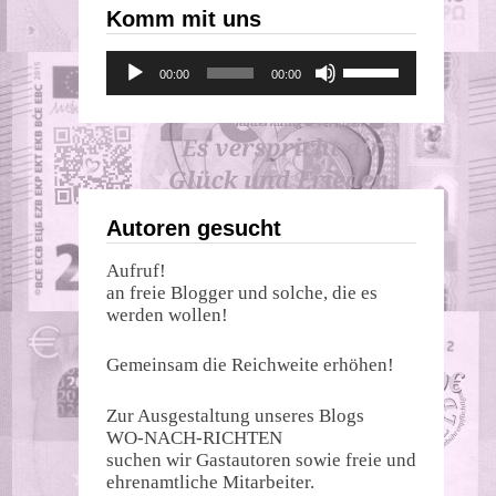
Komm mit uns
Audio-
Pfeiltasten
00:00
00:00
Player
Hoch/Runter
benutzen,
um
die
Lautstärke
zu
regeln.
Autoren gesucht
Aufruf!
an freie Blogger und solche, die es
werden wollen!
Gemeinsam die Reichweite erhöhen!
Zur Ausgestaltung unseres Blogs
WO-NACH-RICHTEN
suchen wir Gastautoren sowie freie und
ehrenamtliche Mitarbeiter.