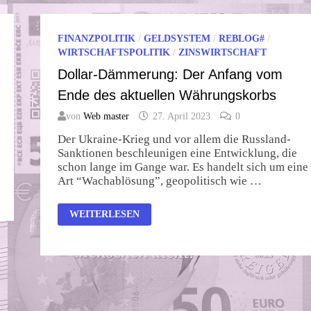
FINANZPOLITIK
/
GELDSYSTEM
/
REBLOG#
/
WIRTSCHAFTSPOLITIK
/
ZINSWIRTSCHAFT
Dollar-Dämmerung: Der Anfang vom
Ende des aktuellen Währungskorbs
von
Web master
27. April 2023
0
Der Ukraine-Krieg und vor allem die Russland-
Sanktionen beschleunigen eine Entwicklung, die
schon lange im Gange war. Es handelt sich um eine
Art “Wachablösung”, geopolitisch wie …
DOLLAR-
WEITERLESEN
DÄMMERUNG:
DER
ANFANG
VOM
ENDE
DES
AKTUELLEN
WÄHRUNGSKORBS