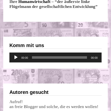
Ihre
Humanwirtschaft
– “der äußerste linke
Flügelmann der gesellschaftlichen Entwicklung”
Komm mit uns
Audio-
00:00
00:00
Player
Autoren gesucht
Aufruf!
an freie Blogger und solche, die es werden wollen!