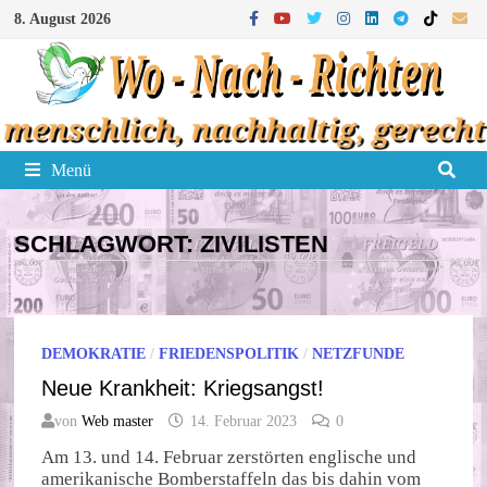
Zum
8. August 2026
Inhalt
springen
Menü
SCHLAGWORT:
ZIVILISTEN
DEMOKRATIE
/
FRIEDENSPOLITIK
/
NETZFUNDE
Neue Krankheit: Kriegsangst!
von
Web master
14. Februar 2023
0
Am 13. und 14. Februar zerstörten englische und
amerikanische Bomberstaffeln das bis dahin vom