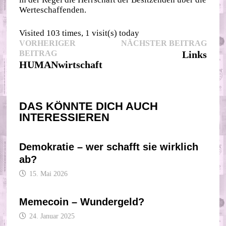
Werteschaffenden.
Visited 103 times, 1 visit(s) today
Beitragsnavigation
Nächs
VORHERIGER
NÄCHSTER BEITRAG
Vorheriger
Beitr
BEITRAG
Links
Beitrag:
HUMANwirtschaft
DAS KÖNNTE DICH AUCH
INTERESSIEREN
Demokratie – wer schafft sie wirklich
ab?
15. Mai 2026
Memecoin – Wundergeld?
24. Januar 2025