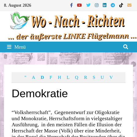
Zum
8. August 2026
Inhalt
springen
Menü
"
A
D
F
H
L
Q
R
S
U
V
Demokratie
“Volksherrschaft”, Gegenentwurf zur Oligokratie
und Monokratie, Herrschaftsform in vielgestaltiger
Ausführung, in den meisten Fällen die Illusion der
Herrschaft der Masse (Volk) über eine Minderheit,
in der Regel die Herrschaft der Besitzenden über die